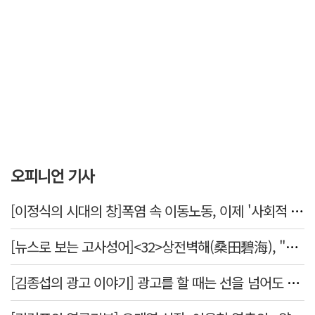
오피니언 기사
[이정식의 시대의 창]폭염 속 이동노동, 이제 '사회적 위험 관리'로 전환할 때
[뉴스로 보는 고사성어]<32>상전벽해(桑田碧海), "뽕나무밭이 푸른 바다가 되었다."
[김종섭의 광고 이야기] 광고를 할 때는 선을 넘어도 좋습니다.