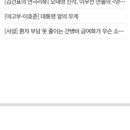
[김건표의 연극리뷰] 오태영 신작, 이우천 연출의 <양은 양순하다>"국민을 온순한 양으로 길들이는 전체주의적 정치의 알레고리"
[야고부-이호준] 대통령 말의 무게
[사설] 환자 부담 못 줄이는 간병비 급여화가 무슨 소용인가