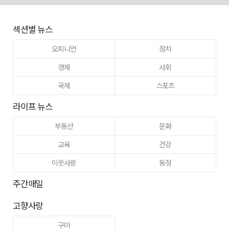
섹션별 뉴스
오피니언
정치
경제
사회
국제
스포츠
라이프 뉴스
부동산
문화
교육
건강
이웃사랑
동정
주간매일
고향사랑
구미