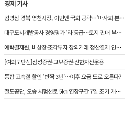
경제 기사
김병삼 경북 영천시장, 이번엔 국회 공략…'마사회 본사 이전·광역교통망 확충' 요청
대구도시개발공사 경영평가 '라'등급…토지 판매 부진에 1년 만에 두 단계 '뚝'
예탁결제원, 비상장·조각투자 장외거래 청산결제 인프라 구축 착수…연내 가동
[여의도단신]삼성증권·교보증권·신한자산운용
통합 고속철 할인 '반짝 3년'…이후 요금 도로 오른다?
철도공단, 오송 시험선로 5㎞ 연장구간 7일 조기 개통…LA 메트로 사업 지원