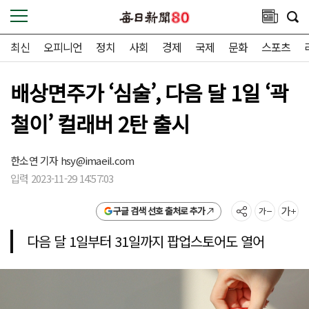
최신
오피니언
정치
사회
경제
국제
문화
스포츠
배상면주가 ‘심술’, 다음 달 1일 ‘곽
철이’ 컬래버 2탄 출시
한소연 기자
hsy@imaeil.com
입력 2023-11-29 14:57:03
구글 검색 선호 출처로 추가
다음 달 1일부터 31일까지 팝업스토어도 열어