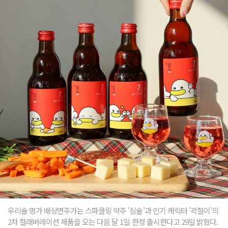
우리술 명가 배상면주가는 스파클링 약주 '심술'과 인기 캐릭터 '곽철이'의
2차 컬래버레이션 제품을 오는 다음 달 1일 한정 출시한다고 29일 밝혔다.