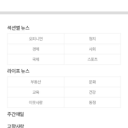
섹션별 뉴스
오피니언
정치
경제
사회
국제
스포츠
라이프 뉴스
부동산
문화
교육
건강
이웃사랑
동정
주간매일
고향사랑