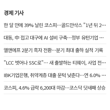
경제 기사
한 달 만에 39% 날린 코스피…골드만삭스 "1년 뒤 2배" 예상, 왜?
대동, 中 접고 대구에 AI 설비 구축…정부 유턴기업 선정
엘앤에프 2분기 흑자 전환…분기 최대 출하 실적 기록
"LCC 벗어나 SSC로"… 새 출발하는 티웨이, 사업 전략 발표
IBK기업은행, 취약계층 대출 문턱 낮춘다…연 6.0% 'i-ONE 햇살론 특례보증' 비대면 출시
코스피, 4.6% 급락 6,200대 마감…코스닥 닷새째 상승