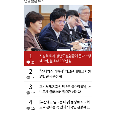
댓글 많은 뉴스
자발적 퇴사 청년도 실업급여 준다…생
애 1회, 월 최대 100만원
25
"스타벅스 가야지" 외쳤던 배재고 학생
2명, 결국 중징계
15
호남서 백지화된 댐 6곳 용수량 69만t…
반도체 클러스터 필요량 넘는다
12
[부산에도 밀리는 대구] 동성로 지나쳐
도 해운대는 꼭 간다, 외국인 관광객 16
12
배 차이