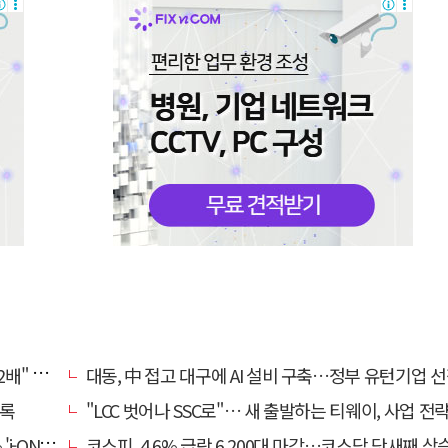
, 왜?
대동, 中 접고 대구에 AI 설비 구축…정부 유턴기업 
기록
"LCC 벗어나 SSC로"… 새 출발하는 티웨이, 사업 전
비대면 출시
코스피, 4.6% 급락 6,200대 마감…코스닥 닷새째 상