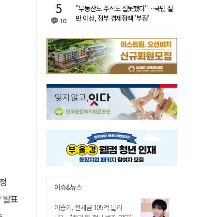
"부동산도 주식도 잘못했다"…국민 절
반 이상, 정부 경제정책 '부정'
10
선정
이슈&뉴스
략 발표
이승기, 전세금 105억 날리
승