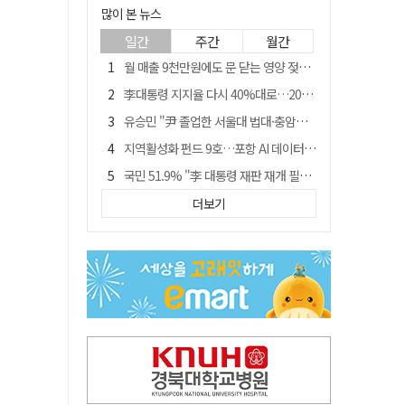
많이 본 뉴스
일간
주간
월간
월 매출 9천만원에도 문 닫는 영양 젖소농장… "일할 사람이 없어"
李대통령 지지율 다시 40%대로…20대는 18.8%p 급락
유승민 "尹 졸업한 서울대 법대·충암고도 없애야"…李 육사 통합 직격
지역활성화 펀드 9호…포항 AI 데이터센터에 6천억 투입
국민 51.9% "李 대통령 재판 재개 필요하다"
경북 영천시, 9월부터 11월까지 반값 여행 혜택 제공
더보기
정부 느닷없는 농지 전수조사…농촌 들쑤시는 '경자유전'의 칼날
아쉬운 태클
'솔리다임 IPO 추진설' SK하이닉스, 주가 9% 급락
[농지 전수조사 폐해] 농지값도 흔들리나…"도지 막히면 헐값 매물 나올 수도"