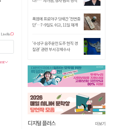
나?…"차가원, 형사 범죄 영역"
폭염에 프로야구 닷새간 '전면중
단'…7~9일도 쉬고, 11일 재개
'수성구 음주운전 도주 현직 경
찰관' 관련 부서 강제수사
디지털 플러스
더보기