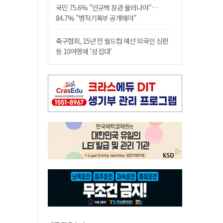
국민 75.6% "안규백 장관 물러나야"…
84.7% "병적기록부 공개해야"
축구협회, 15년 전 월드컵 예선 외국인 심판
등 10여명에 '성 접대'