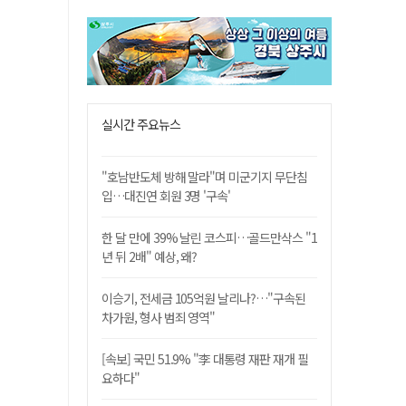
실시간 주요뉴스
"호남반도체 방해 말라"며 미군기지 무단침
입…대진연 회원 3명 '구속'
한 달 만에 39% 날린 코스피…골드만삭스 "1
년 뒤 2배" 예상, 왜?
이승기, 전세금 105억원 날리나?…"구속된
차가원, 형사 범죄 영역"
[속보] 국민 51.9% "李 대통령 재판 재개 필
요하다"