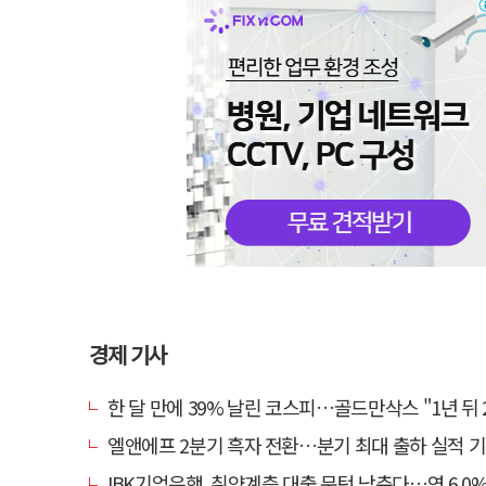
경제 기사
한 달 만에 39% 날린 코스피…골드만삭스 "1년 뒤 2배" 예상
엘앤에프 2분기 흑자 전환…분기 최대 출하 실적 
IBK기업은행, 취약계층 대출 문턱 낮춘다…연 6.0% 'i-ONE 햇살론 특례보증' 