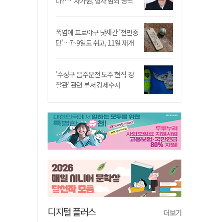
나?…"차가원, 형사 범죄 영역"
폭염에 프로야구 닷새간 '전면중
단'…7~9일도 쉬고, 11일 재개
'수성구 음주운전 도주 현직 경
찰관' 관련 부서 강제수사
디지털 플러스
더보기