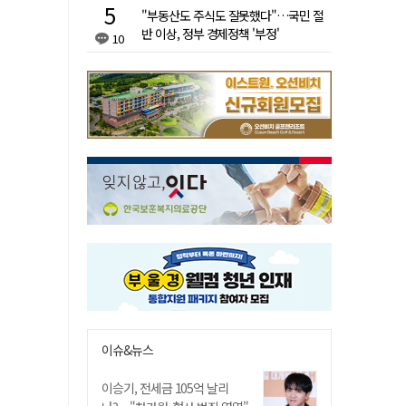
"부동산도 주식도 잘못했다"…국민 절
반 이상, 정부 경제정책 '부정'
10
이슈&뉴스
이승기, 전세금 105억 날리