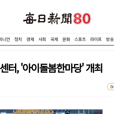
피니언
정치
경제
사회
국제
문화
스포츠
라이프
방송
터, '아이돌봄한마당' 개최