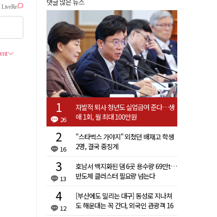
댓글 많은 뉴스
자발적 퇴사 청년도 실업급여 준다…생
애 1회, 월 최대 100만원
26
"스타벅스 가야지" 외쳤던 배재고 학생
2명, 결국 중징계
16
호남서 백지화된 댐 6곳 용수량 69만t…
반도체 클러스터 필요량 넘는다
13
[부산에도 밀리는 대구] 동성로 지나쳐
도 해운대는 꼭 간다, 외국인 관광객 16
12
배 차이