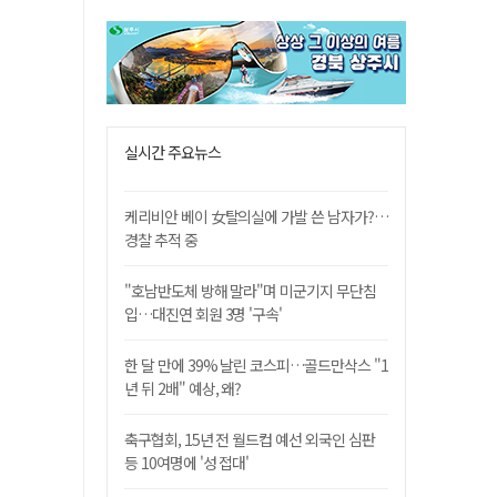
실시간 주요뉴스
케리비안 베이 女탈의실에 가발 쓴 남자가?…
경찰 추적 중
"호남반도체 방해 말라"며 미군기지 무단침
입…대진연 회원 3명 '구속'
한 달 만에 39% 날린 코스피…골드만삭스 "1
년 뒤 2배" 예상, 왜?
축구협회, 15년 전 월드컵 예선 외국인 심판
등 10여명에 '성 접대'