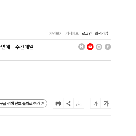
지면보기
기사제보
로그인
회원가입
·연예
주간매일
가
가
구글 검색 선호 출처로 추가