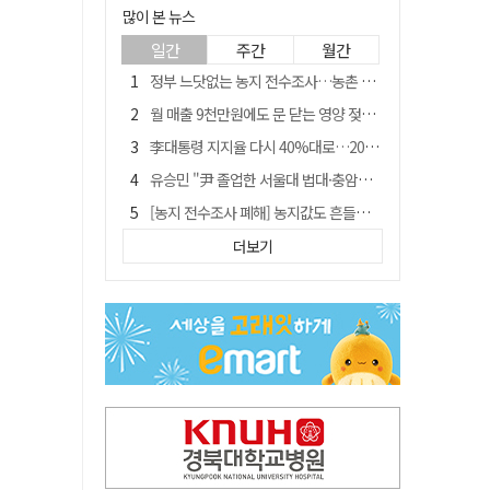
많이 본 뉴스
일간
주간
월간
정부 느닷없는 농지 전수조사…농촌 들쑤시는 '경자유전'의 칼날
월 매출 9천만원에도 문 닫는 영양 젖소농장… "일할 사람이 없어"
李대통령 지지율 다시 40%대로…20대는 18.8%p 급락
유승민 "尹 졸업한 서울대 법대·충암고도 없애야"…李 육사 통합 직격
[농지 전수조사 폐해] 농지값도 흔들리나…"도지 막히면 헐값 매물 나올 수도"
[농지 전수조사 폐해] '쌀 받고 논 내 준' 도지농 이제 어쩌나?
더보기
지역활성화 펀드 9호…포항 AI 데이터센터에 6천억 투입
국민 51.9% "李 대통령 재판 재개 필요하다"
경북 영천시, 9월부터 11월까지 반값 여행 혜택 제공
아쉬운 태클