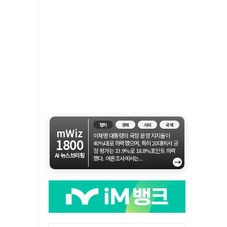
정치
경제
사회
국제
mWiz
이재명 대통령의 국정 운영 지지율이
1800
40%대로 하락했으며, 특히 20대에서 긍
정 평가는 33.9%로 18.8%포인트 하락
AI 뉴스브리핑
했다. 여론조사에서는...
→