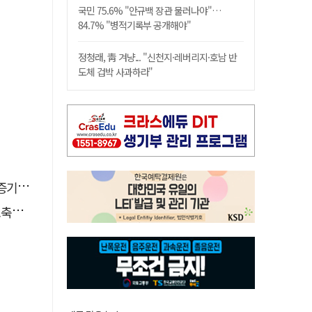
국민 75.6% "안규백 장관 물러나야"…
84.7% "병적기록부 공개해야"
정청래, 靑 겨냥... "신천지·레버리지·호남 반
도체 겁박 사과하라"
 선정
나서