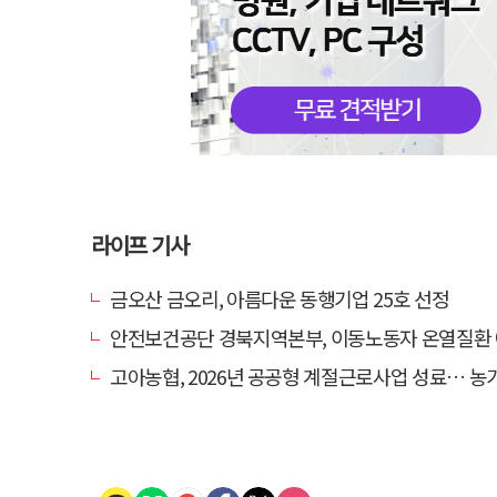
라이프 기사
금오산 금오리, 아름다운 동행기업 25호 선정
안전보건공단 경북지역본부, 이동노동자 온열질환 예방 
고아농협, 2026년 공공형 계절근로사업 성료… 농가 일손 부족 해소 '