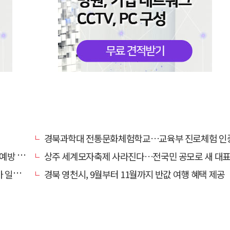
경북과학대 전통문화체험학교…교육부 진로체험 인증기관
캠페인
상주 세계모자축제 사라진다…전국민 공모로 새 대표축제 발굴 
효자'
경북 영천시, 9월부터 11월까지 반값 여행 혜택 제공