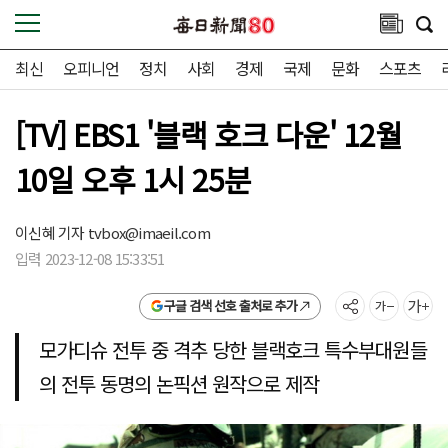
최신
오피니언
정치
사회
경제
국제
문화
스포츠
[TV] EBS1 '블랙 호크 다운' 12월
10일 오후 1시 25분
이신혜 기자
tvbox@imaeil.com
입력 2023-12-08 15:33:51
구글 검색 선호 출처로 추가
모가디슈 전투 중 격추 당한 블랙호크 특수부대원들
의 전투 동명의 논픽션 원작으로 제작