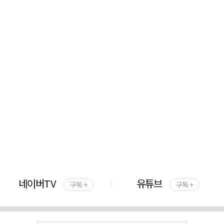
네이버TV
유튜브
구독 +
구독 +