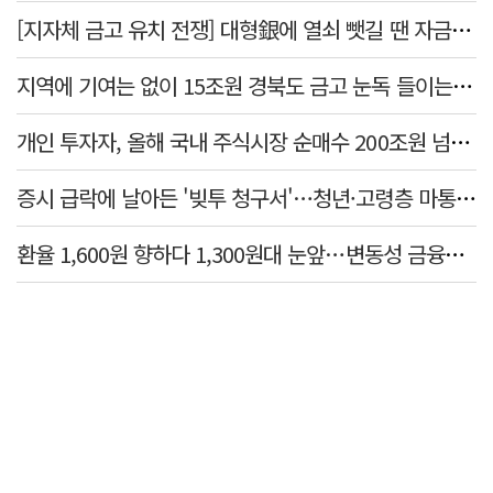
[지자체 금고 유치 전쟁] 대형銀에 열쇠 뺏길 땐 자금 역외 유출→재투자 선순환 붕괴
지역에 기여는 없이 15조원 경북도 금고 눈독 들이는 대형銀
개인 투자자, 올해 국내 주식시장 순매수 200조원 넘었다
증시 급락에 날아든 '빚투 청구서'…청년·고령층 마통 연체↑
환율 1,600원 향하다 1,300원대 눈앞…변동성 금융위기 후 최고