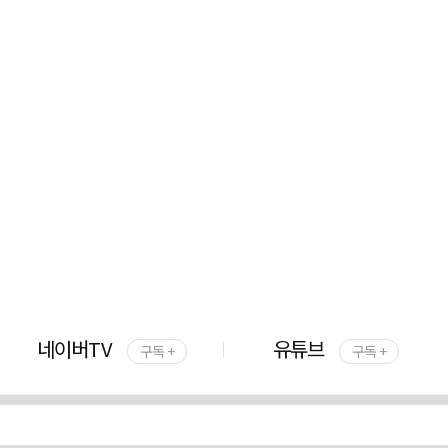
네이버TV
유튜브
구독 +
구독 +