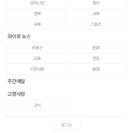
오피니언
정치
경제
사회
국제
스포츠
라이프 뉴스
부동산
문화
교육
건강
이웃사랑
동정
주간매일
고향사랑
구미
로그인