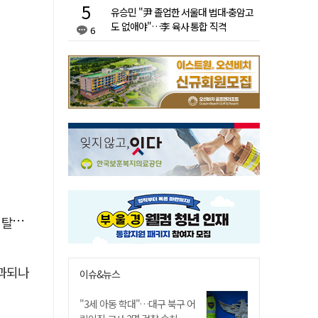
유승민 "尹 졸업한 서울대 법대·충암고
도 없애야"…李 육사 통합 직격
6
속도
부과되나
이슈&뉴스
"3세 아동 학대"…대구 북구 어