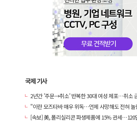
국제 기사
2년간 '주문→취소' 반복한 30대 여성 체포…취소 금액만 4
"이란 모즈타바 매우 위독…언제 사망해도 전혀 놀랍지 
[속보] 美, 폴리실리콘 파생제품에 15% 관세…120일 