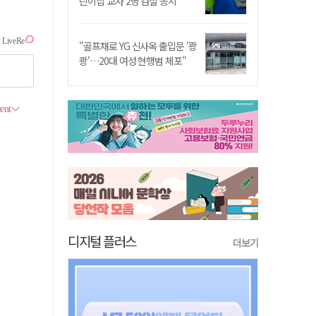
린이집 교사 2명 검찰 송치
"골프채로 YG 신사옥 출입문 '쾅
쾅'…20대 여성 현행범 체포"
디지털 플러스
더보기