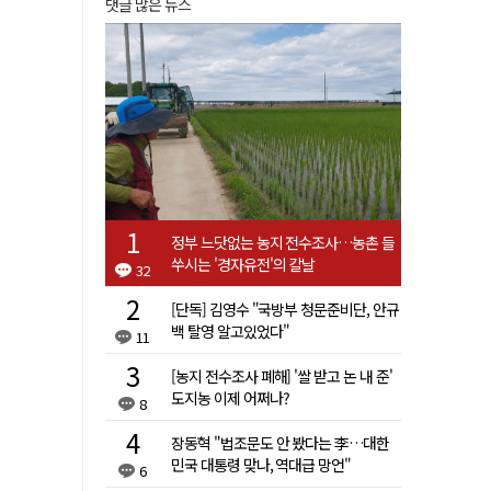
댓글 많은 뉴스
정부 느닷없는 농지 전수조사…농촌 들
쑤시는 '경자유전'의 칼날
32
[단독] 김영수 "국방부 청문준비단, 안규
백 탈영 알고있었다"
11
[농지 전수조사 폐해] '쌀 받고 논 내 준'
도지농 이제 어쩌나?
8
장동혁 "법조문도 안 봤다는 李…대한
민국 대통령 맞나, 역대급 망언"
6