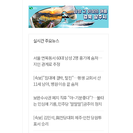
실시간 주요뉴스
서울 면목동서 60대 남성 2명 흉기에 숨져…
지인 관계로 추정
[속보]"침대에 결박, 탈진"…평생 교회서 산
11세 남아, 병원 이송 끝 숨져
보완수사권 폐지 직후 "야~기분좋다"?…불타
는 민심에 기름, 민주당 '말말말'[금주의 정치
舌전]
[속보] 김민석, 與전당대회 제주·인천 당원투
표서 승리