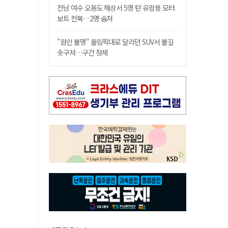
전남 여수 오동도 해상서 5명 탄 유람용 모터
보트 전복…2명 숨져
"원인 불명" 올림픽대로 달리던 SUV서 불길
솟구쳐…구간 정체