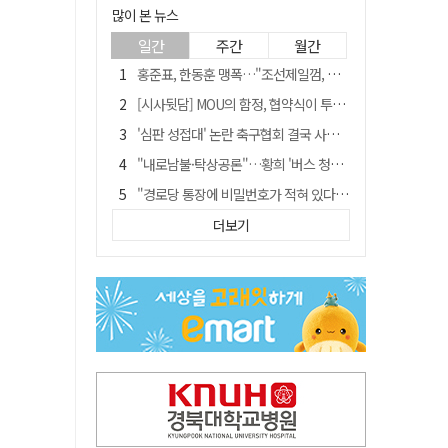
많이 본 뉴스
일간
주간
월간
홍준표, 한동훈 맹폭…"조선제일껌, 권력에 살고 권력에 죽었다"
[시사뒷담] MOU의 함정, 협약식이 투자 확정은 아니긴 해
'심판 성접대' 논란 축구협회 결국 사과…"깊이 반성, 쇄신하겠다"
"내로남불·탁상공론"…황희 '버스 청년주택' 제안에 與 내부서도 쓴소리
"경로당 통장에 비밀번호가 적혀 있다"…전국 돌며 경로당 13곳 턴 30대 구속
예안향교 대성전, '국가지정 보물로 지정'
더보기
휠체어 환자 발로 밀어 숨지게 한 70대 간병인…2심도 집행유예
"침대에 결박, 탈진"…평생 교회서 산 11세 남아, 병원 이송 끝 숨져
김민석, 與전당대회 제주·인천 당원투표서 승리…누적 득표는 '초박빙'
[금주의 이슈] 하늘의 외계인, 바다의 귀향자…영화 '호프'와 '오디세이'