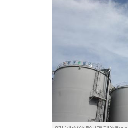
후쿠시마 제1원자력발전소 내 다핵종제거설비(ALPS