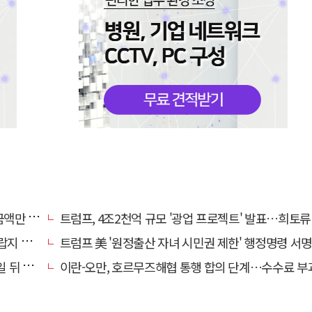
00억 원
트럼프, 4조2천억 규모 '광업 프로젝트' 발표…희토류 탈중국 
않아"
트럼프 美 '원정출산 자녀 시민권 제한' 행정명령 서명
뒤 발효
이란-오만, 호르무즈해협 통행 합의 단계…수수료 