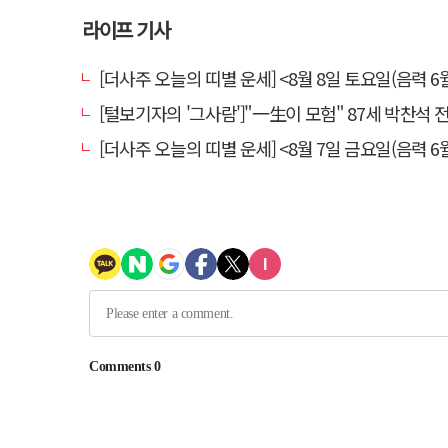
라이프 기사
[더사주 오늘의 띠별 운세] <8월 8일 토요일(음력 6월
[털보기자의 '그사람']"一生이 모험" 87세 박찬석 전 경북
[더사주 오늘의 띠별 운세] <8월 7일 금요일(음력 6월