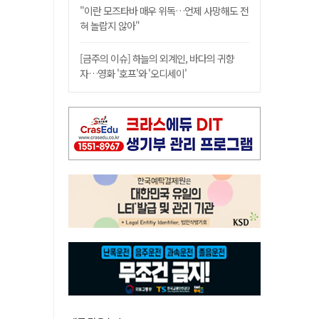
"이란 모즈타바 매우 위독…언제 사망해도 전
혀 놀랍지 않아"
[금주의 이슈] 하늘의 외계인, 바다의 귀향
자…영화 '호프'와 '오디세이'