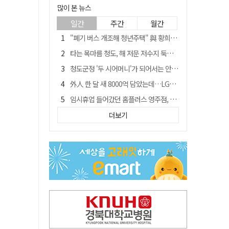
많이 본 뉴스
일간
주간
월간
"폐기 버스 개조해 청년주택" 與 황희…'딸 학비는 年 4200만원'
타는 목마름 청도, 해 저문 저수지 둑에 군수가 서 있었다
청도군정 '두 시어머니'가 되어서는 안된다
外人 한 달 새 8000억 담았는데…LG이노텍 목표주가는 왜 엇갈릴까
임시휴업 들어갔던 홈플러스 영주점, 7일 영업 재개…지하 1층만 운영
신세계사이먼, 대구 아울렛 토지매매 계약 체결… 사업 본궤도
더보기
SK하이닉스, 주당 375원 분기 배당 공시…"3분기 중 주주환원 방안 확정"
이의준 전 경북도 새마을봉사과장, 제28대 울릉군 부군수 취임
"상법개정해도 주주가 '봉'"…하이닉스 솔리다임 상장설에 술렁[개미와글와글]
전북 경찰 간부 '女교사 몰카' 아들 폰 부수고…"처벌 못하는 사안" 내부망에 글