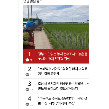
댓글 많은 뉴스
정부 느닷없는 농지 전수조사…농촌 들
쑤시는 '경자유전'의 칼날
28
"스타벅스 가야지" 외쳤던 배재고 학생
2명, 결국 중징계
18
호남서 백지화된 댐 6곳 용수량 69만t…
반도체 클러스터 필요량 넘는다
16
"부동산도 주식도 잘못했다"…국민 절
반 이상, 정부 경제정책 '부정'
10