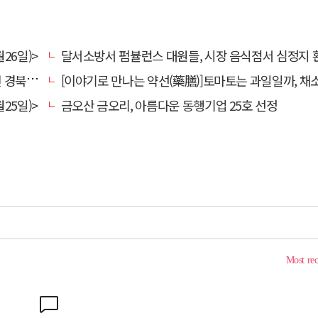
26일)>
달서소방서 펌뷸런스 대원들, 시장 음식점서 심정지 환자 생명
대 총장
[이야기로 만나는 약선(藥膳)]토마토는 과일일까, 채
25일)>
금오산 금오리, 아름다운 동행기업 25호 선정