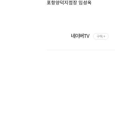
포항양덕지점장 임성옥
네이버TV
구독 +