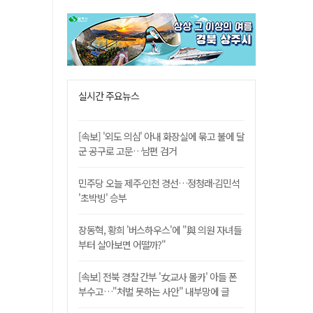
실시간 주요뉴스
[속보] '외도 의심' 아내 화장실에 묶고 불에 달
군 공구로 고문…남편 검거
민주당 오늘 제주·인천 경선…정청래·김민석
'초박빙' 승부
장동혁, 황희 '버스하우스'에 "與 의원 자녀들
부터 살아보면 어떨까?"
[속보] 전북 경찰 간부 '女교사 몰카' 아들 폰
부수고…"처벌 못하는 사안" 내부망에 글