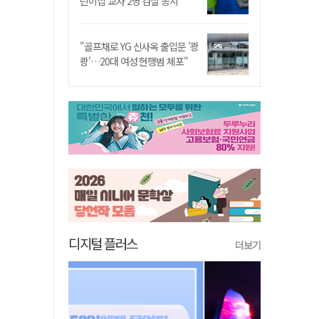
린이집 교사 2명 검찰 송치
"골프채로 YG 신사옥 출입문 '쾅
쾅'…20대 여성 현행범 체포"
디지털 플러스
더보기