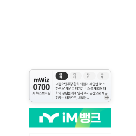
정
경
사
국
치
제
회
제
mWiz
0700
더불어민주당 황희 의원이 제안한 '버스
하우스' 개념은 폐기된 버스를 개조해 대
AI 뉴스브리핑
학가 청년들에게 임시 주거공간으로 제공
→
하자는 내용으로, 네덜란...