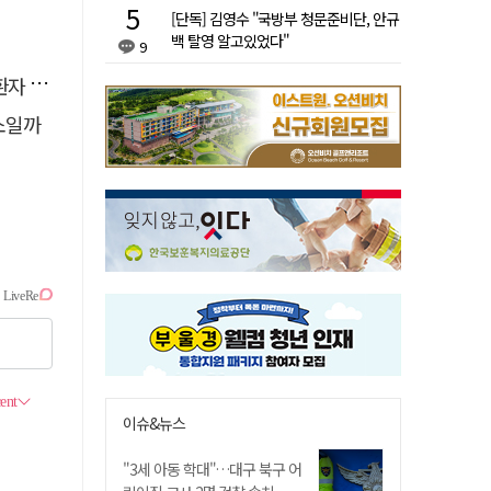
[단독] 김영수 "국방부 청문준비단, 안규
백 탈영 알고있었다"
9
 살려
소일까
이슈&뉴스
"3세 아동 학대"…대구 북구 어