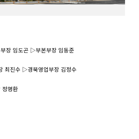
부장 임도곤 ▷부본부장 임동준
장 최진수 ▷경북영업부장 김정수
 정명환