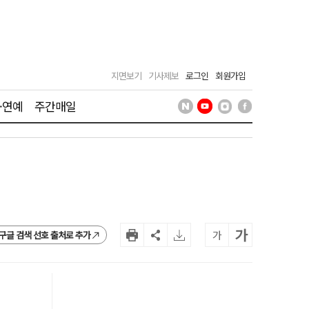
지면보기
기사제보
로그인
회원가입
·연예
주간매일
가
가
구글 검색 선호 출처로 추가