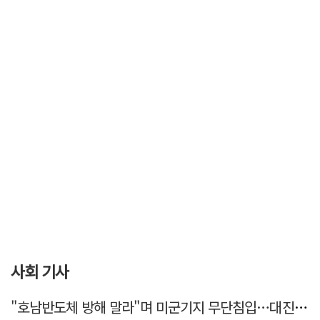
사회 기사
"호남반도체 방해 말라"며 미군기지 무단침입…대진연 회원 3명 '구속'