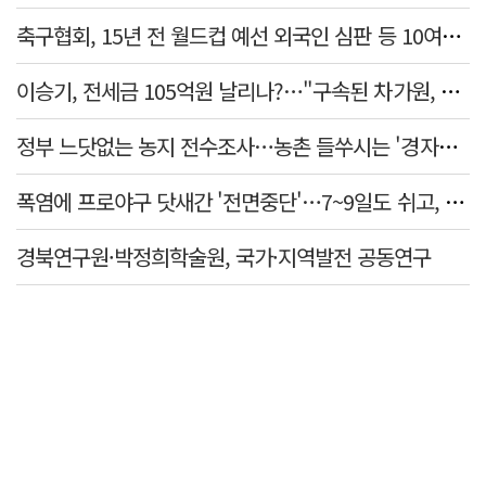
축구협회, 15년 전 월드컵 예선 외국인 심판 등 10여명에 '성 접대'
이승기, 전세금 105억원 날리나?…"구속된 차가원, 형사 범죄 영역"
정부 느닷없는 농지 전수조사…농촌 들쑤시는 '경자유전'의 칼날
폭염에 프로야구 닷새간 '전면중단'…7~9일도 쉬고, 11일 재개
경북연구원·박정희학술원, 국가·지역발전 공동연구