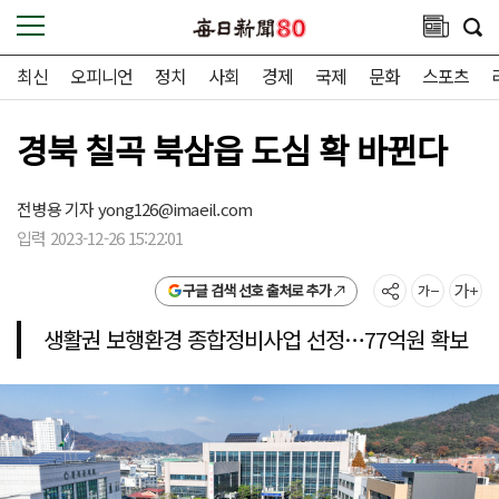
최신
오피니언
정치
사회
경제
국제
문화
스포츠
경북 칠곡 북삼읍 도심 확 바뀐다
전병용 기자
yong126@imaeil.com
입력 2023-12-26 15:22:01
구글 검색 선호 출처로 추가
생활권 보행환경 종합정비사업 선정…77억원 확보