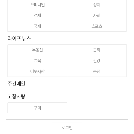
오피니언
정치
경제
사회
국제
스포츠
라이프 뉴스
부동산
문화
교육
건강
이웃사랑
동정
주간매일
고향사랑
구미
로그인