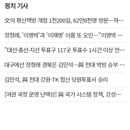
정치 기사
文의 평산책방 개점 1천200일, 62만8천명 방문…하루 평균 500명↑
정청래, '이명박'과 '이재명' 이름 또 오인…"이명박 대통령 임기안에 반도체 제품 출시"
"대선·총선·지선 투표구 117곳 투표수 1시간 이상 먼저 입력"
대구에선 정청래 경북은 김민석…與 전대 박빙 승부 이어간다
김민석, 與 전대 강원·TK 합산 당원투표서 승리
[여권 국정 운영 난맥상] 與 국가 시스템 정책, 강성층 결집에 의존