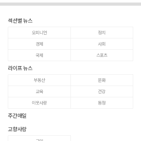
섹션별 뉴스
오피니언
정치
경제
사회
국제
스포츠
라이프 뉴스
부동산
문화
교육
건강
이웃사랑
동정
주간매일
고향사랑