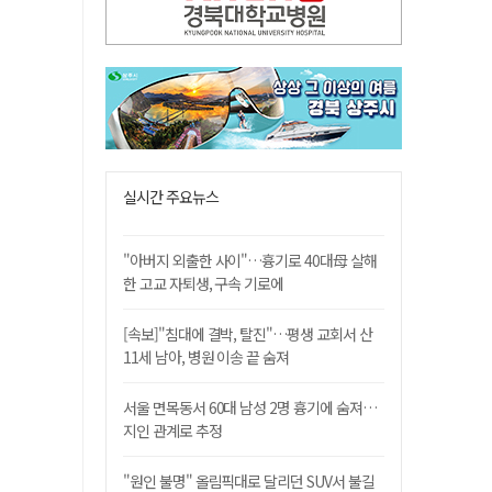
실시간 주요뉴스
"아버지 외출한 사이"…흉기로 40대母 살해
한 고교 자퇴생, 구속 기로에
[속보]"침대에 결박, 탈진"…평생 교회서 산
11세 남아, 병원 이송 끝 숨져
서울 면목동서 60대 남성 2명 흉기에 숨져…
지인 관계로 추정
"원인 불명" 올림픽대로 달리던 SUV서 불길