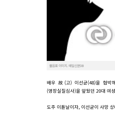
물음표 이미지. 매일신문DB
배우 故(고) 이선균(48)을 협
(영장실질심사)을 앞뒀던 20대 여
도주 이튿날이자, 이선균이 사망 상