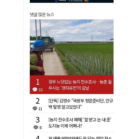
댓글 많은 뉴스
정부 느닷없는 농지 전수조사…농촌 들
쑤시는 '경자유전'의 칼날
32
[단독] 김영수 "국방부 청문준비단, 안규
백 탈영 알고있었다"
11
[농지 전수조사 폐해] '쌀 받고 논 내 준'
도지농 이제 어쩌나?
8
월 매출 9천만원에도 문 닫는 영양 젖소