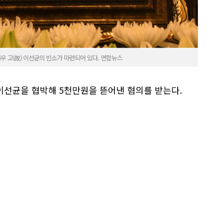
우 고(故) 이선균의 빈소가 마련되어 있다. 연합뉴스
이선균을 협박해 5천만원을 뜯어낸 혐의를 받는다.