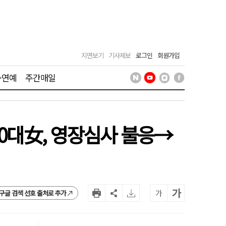
지면보기
기사제보
로그인
회원가입
·연예
주간매일
20대女, 영장심사 불응→
가
가
구글 검색 선호 출처로 추가