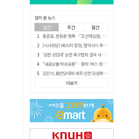
많이 본 뉴스
일간
주간
월간
홍준표, 한동훈 맹폭…"조선제일껌, 권력에 살고 권력에 죽었다"
[시사뒷담] MOU의 함정, 협약식이 투자 확정은 아니긴 해
'심판 성접대' 논란 축구협회 결국 사과…"깊이 반성, 쇄신하겠다"
"내로남불·탁상공론"…황희 '버스 청년주택' 제안에 與 내부서도 쓴소리
김민석, 與전당대회 제주·인천 당원투표서 승리…누적 득표는 '초박빙'
"경로당 통장에 비밀번호가 적혀 있다"…전국 돌며 경로당 13곳 턴 30대 구속
더보기
예안향교 대성전, '국가지정 보물로 지정'
"침대에 결박, 탈진"…평생 교회서 산 11세 남아, 병원 이송 끝 숨져
휠체어 환자 발로 밀어 숨지게 한 70대 간병인…2심도 집행유예
[금주의 이슈] 하늘의 외계인, 바다의 귀향자…영화 '호프'와 '오디세이'