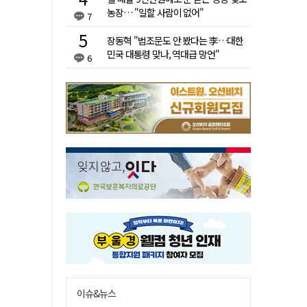
농장… "일할 사람이 없어"
7
장동혁 "법조문도 안 봤다는 李…대한
민국 대통령 맞나, 역대급 망언"
6
이슈&뉴스