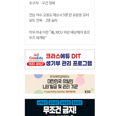
솟구쳐…구간 정체
전남 여수 오동도 해상서 5명 탄 유람용 모터
보트 전복…2명 숨져
막무가내 이란 "美, MOU 위반 배상해야 호르
무즈 재개방"