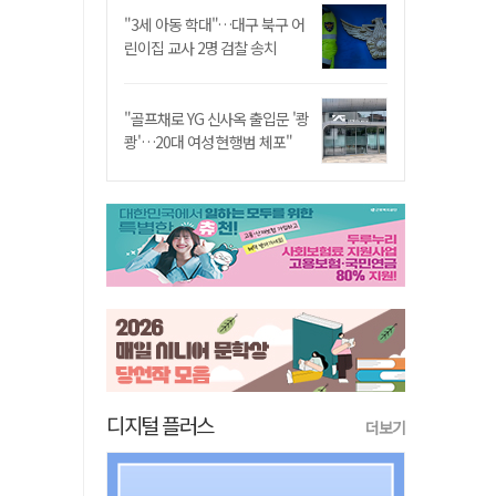
"3세 아동 학대"…대구 북구 어
린이집 교사 2명 검찰 송치
"골프채로 YG 신사옥 출입문 '쾅
쾅'…20대 여성 현행범 체포"
디지털 플러스
더보기