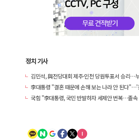
정치 기사
김민석, 與전당대회 제주·인천 당원투표서 승리…누적 득표는 '
李대통령 "결혼 때문에 손해 보는 나라 안 된다"…'결혼 페널티' 22개
국힘 "李대통령, 국민 반발하자 세제안 번복…졸속 국정 즉각