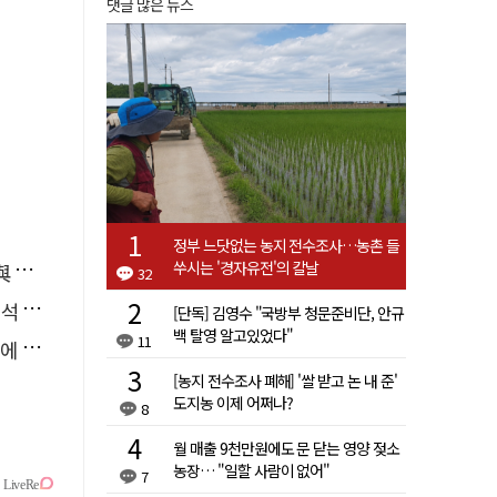
댓글 많은 뉴스
정부 느닷없는 농지 전수조사…농촌 들
쑤시는 '경자유전'의 칼날
소리
32
능"
[단독] 김영수 "국방부 청문준비단, 안규
백 탈영 알고있었다"
11
다"
[농지 전수조사 폐해] '쌀 받고 논 내 준'
도지농 이제 어쩌나?
8
월 매출 9천만원에도 문 닫는 영양 젖소
농장… "일할 사람이 없어"
7