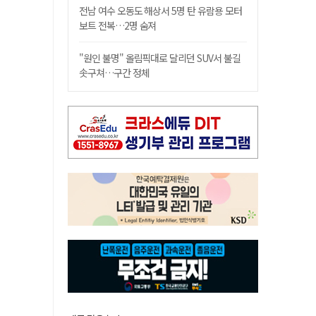
전남 여수 오동도 해상서 5명 탄 유람용 모터
보트 전복…2명 숨져
"원인 불명" 올림픽대로 달리던 SUV서 불길
솟구쳐…구간 정체