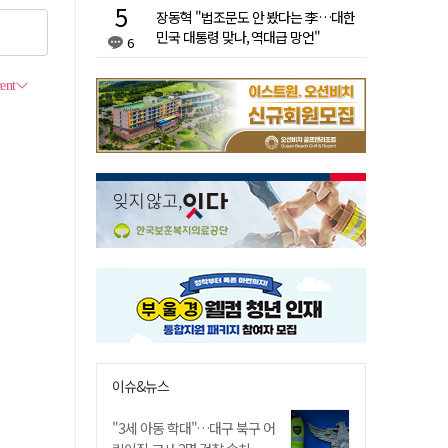
장동혁 "법조문도 안 봤다는 李…대한
민국 대통령 맞나, 역대급 망언"
6
이슈&뉴스
"3세 아동 학대"…대구 북구 어