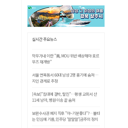
실시간 주요뉴스
막무가내 이란 "美, MOU 위반 배상해야 호르
무즈 재개방"
서울 면목동서 60대 남성 2명 흉기에 숨져…
지인 관계로 추정
[속보]"침대에 결박, 탈진"…평생 교회서 산
11세 남아, 병원 이송 끝 숨져
보완수사권 폐지 직후 "야~기분좋다"?…불타
는 민심에 기름, 민주당 '말말말'[금주의 정치
舌전]