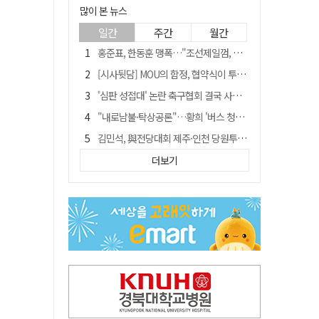
많이 본 뉴스
일간
주간
월간
홍준표, 한동훈 맹폭…"조선제일껌, 권력에 살고 권력에 죽었다"
[시사뒷담] MOU의 함정, 협약식이 투자 확정은 아니긴 해
'심판 성접대' 논란 축구협회 결국 사과…"깊이 반성, 쇄신하겠다"
"내로남불·탁상공론"…황희 '버스 청년주택' 제안에 與 내부서도 쓴소리
김민석, 與전당대회 제주·인천 당원투표서 승리…누적 득표는 '초박빙'
"경로당 통장에 비밀번호가 적혀 있다"…전국 돌며 경로당 13곳 턴 30대 구속
더보기
예안향교 대성전, '국가지정 보물로 지정'
휠체어 환자 발로 밀어 숨지게 한 70대 간병인…2심도 집행유예
"침대에 결박, 탈진"…평생 교회서 산 11세 남아, 병원 이송 끝 숨져
[금주의 이슈] 하늘의 외계인, 바다의 귀향자…영화 '호프'와 '오디세이'