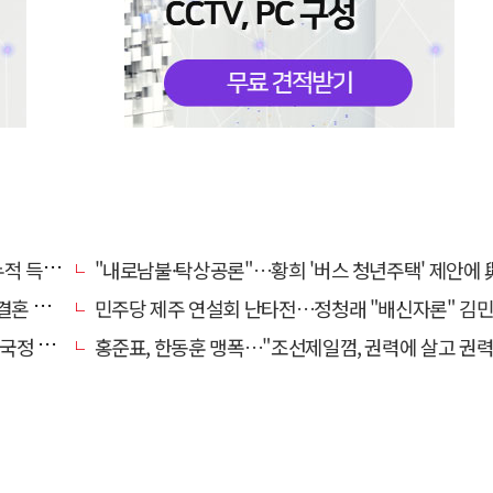
초박빙'
"내로남불·탁상공론"…황희 '버스 청년주택' 제안에 與 내부서도 쓴
 손본다
민주당 제주 연설회 난타전…정청래 "배신자론" 김민석 "관리 무
 중단"
홍준표, 한동훈 맹폭…"조선제일껌, 권력에 살고 권력에 죽었