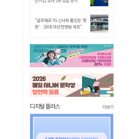
린이집 교사 2명 검찰 송치
"골프채로 YG 신사옥 출입문 '쾅
쾅'…20대 여성 현행범 체포"
디지털 플러스
더보기