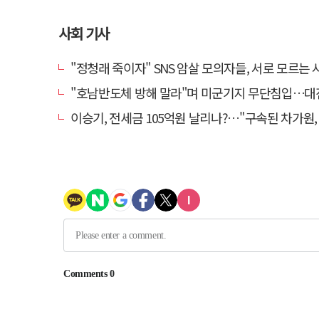
사회 기사
"정청래 죽이자" SNS 암살 모의자들, 서로 모르는 사이였다
"호남반도체 방해 말라"며 미군기지 무단침입…대진연 회원 3명 
이승기, 전세금 105억원 날리나?…"구속된 차가원, 형사 범죄