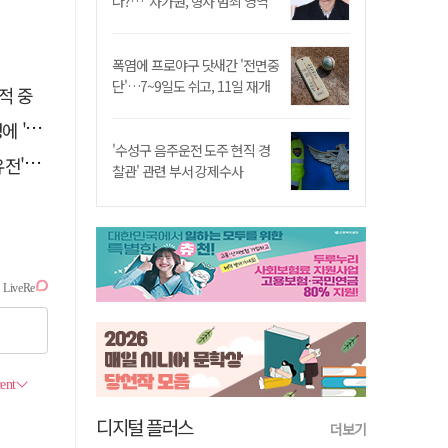
나?…"차가원, 형사 범죄 영역"
폭염에 프로야구 닷새간 '전면중
단'…7~9일도 쉬고, 11일 재개
적 중
접대'
'수성구 음주운전 도주 현직 경
 칼날
찰관' 관련 부서 강제수사
디지털 플러스
더보기