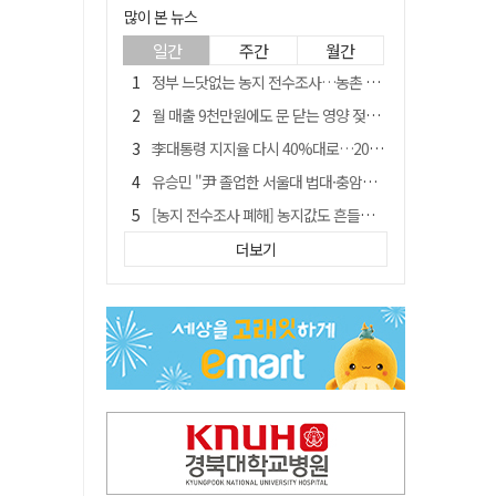
많이 본 뉴스
일간
주간
월간
정부 느닷없는 농지 전수조사…농촌 들쑤시는 '경자유전'의 칼날
월 매출 9천만원에도 문 닫는 영양 젖소농장… "일할 사람이 없어"
李대통령 지지율 다시 40%대로…20대는 18.8%p 급락
유승민 "尹 졸업한 서울대 법대·충암고도 없애야"…李 육사 통합 직격
[농지 전수조사 폐해] 농지값도 흔들리나…"도지 막히면 헐값 매물 나올 수도"
[농지 전수조사 폐해] '쌀 받고 논 내 준' 도지농 이제 어쩌나?
더보기
지역활성화 펀드 9호…포항 AI 데이터센터에 6천억 투입
국민 51.9% "李 대통령 재판 재개 필요하다"
경북 영천시, 9월부터 11월까지 반값 여행 혜택 제공
아쉬운 태클