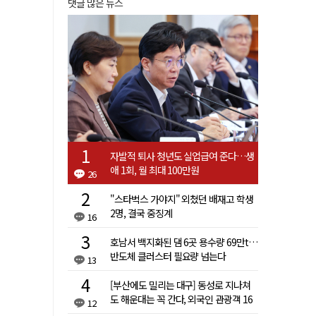
댓글 많은 뉴스
자발적 퇴사 청년도 실업급여 준다…생
애 1회, 월 최대 100만원
26
"스타벅스 가야지" 외쳤던 배재고 학생
2명, 결국 중징계
16
호남서 백지화된 댐 6곳 용수량 69만t…
반도체 클러스터 필요량 넘는다
13
[부산에도 밀리는 대구] 동성로 지나쳐
도 해운대는 꼭 간다, 외국인 관광객 16
12
배 차이