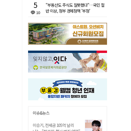
"부동산도 주식도 잘못했다"…국민 절
반 이상, 정부 경제정책 '부정'
10
이슈&뉴스
이승기, 전세금 105억 날리