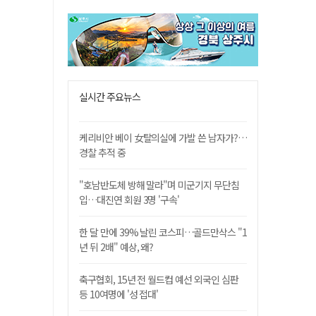
실시간 주요뉴스
케리비안 베이 女탈의실에 가발 쓴 남자가?…
경찰 추적 중
"호남반도체 방해 말라"며 미군기지 무단침
입…대진연 회원 3명 '구속'
한 달 만에 39% 날린 코스피…골드만삭스 "1
년 뒤 2배" 예상, 왜?
축구협회, 15년 전 월드컵 예선 외국인 심판
등 10여명에 '성 접대'