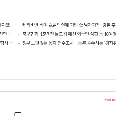
…檢송치
케리비안 베이 女탈의실에 가발 쓴 남자가?…경찰 추
'구속'
축구협회, 15년 전 월드컵 예선 외국인 심판 등 10여명에 '성 
 영역"
정부 느닷없는 농지 전수조사…농촌 들쑤시는 '경자유전'의