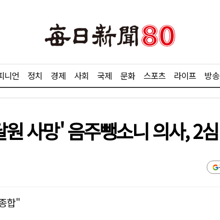
피니언
정치
경제
사회
국제
문화
스포츠
라이프
방송
달원 사망' 음주뺑소니 의사, 2심 
종합"