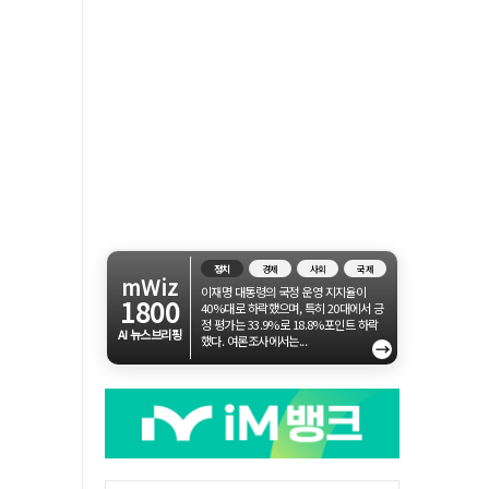
정치
경제
사회
국제
mWiz
이재명 대통령의 국정 운영 지지율이
1800
40%대로 하락했으며, 특히 20대에서 긍
정 평가는 33.9%로 18.8%포인트 하락
AI 뉴스브리핑
했다. 여론조사에서는...
→