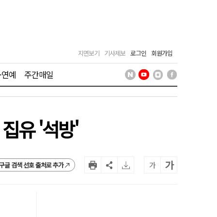
지면보기
기사제보
로그인
회원가입
·연예
주간매일
집유 '석방'
가
가
구글 검색 선호 출처로 추가