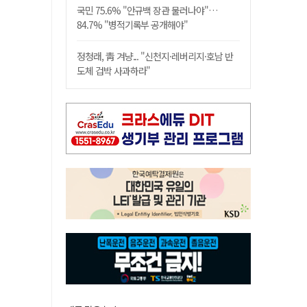
국민 75.6% "안규백 장관 물러나야"…
84.7% "병적기록부 공개해야"
정청래, 靑 겨냥... "신천지·레버리지·호남 반
도체 겁박 사과하라"