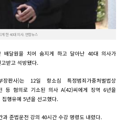
 한 40대 의사. 연합뉴스
 배달원을 치어 숨지게 하고 달아난 40대 의사가
고받고 석방됐다.
부장판사)는 12일 항소심 특정범죄가중처벌법상
등 혐의로 기소된 의사 A(42)씨에게 징역 6년을
 집행유예 5년을 선고했다.
간과 준법운전 강의 40시간 수강 명령도 내렸다.