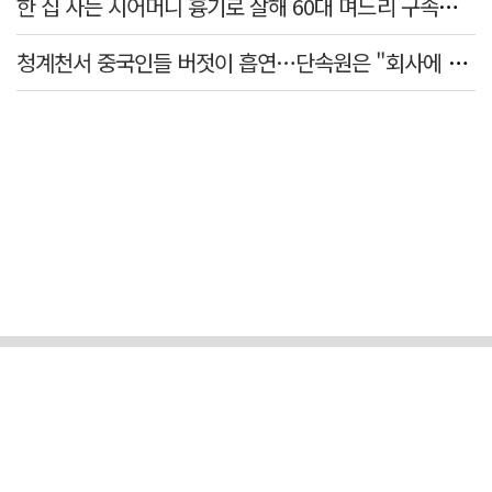
한 집 사는 시어머니 흉기로 살해 60대 며느리 구속…범행 동기는
청계천서 중국인들 버젓이 흡연…단속원은 "회사에 알려라" 딴청