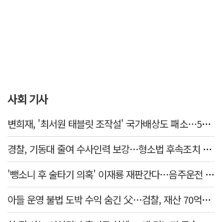
사회 기사
변희재, '최서원 태블릿 조작설' 국가배상도 패소…5천만원 청구 기각
경찰, 기동대 줄여 수사인력 보강…형소법 후속조치 본격화
'뺑소니 후 술타기 의혹' 이재룡 재판간다…음주운전 혐의 제외
아들 운영 불법 도박 수익 숨긴 父…검찰, 재산 70억원 몰수