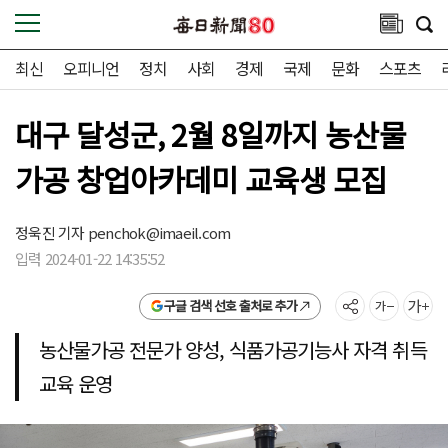
최신
오피니언
정치
사회
경제
국제
문화
스포츠
대구 달성군, 2월 8일까지 농산물
가공 창업아카데미 교육생 모집
정욱진 기자
penchok@imaeil.com
입력 2024-01-22 14:35:52
구글 검색 선호 출처로 추가
농산물가공 전문가 양성, 식품가공기능사 자격 취득
교육 운영