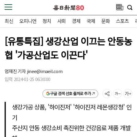
최신
오피니언
정치
사회
경제
국제
문화
스포츠
[유통특집] 생강산업 이끄는 안동농
협 '가공산업도 이끈다'
엄재진 기자 jinee@imaeil.com
입력 2024-01-25 06:30:00
구글 검색 선호 출처로 추가
생강가공 상품, '하이진저' '하이진저 레몬생강청' 인
기
주산지 안동 생강소비 촉진위한 건강음료 제품 개발