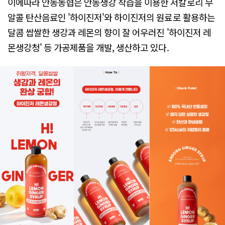
이에따라 안동농협은 안동생강 착즙을 이용한 저칼로리 무
알콜 탄산음료인 '하이진저'와 하이진저의 원료로 활용하는
달콤 쌉쌀한 생강과 레몬의 향이 잘 어우러진 '하이진저 레
몬생강청' 등 가공제품을 개발, 생산하고 있다.