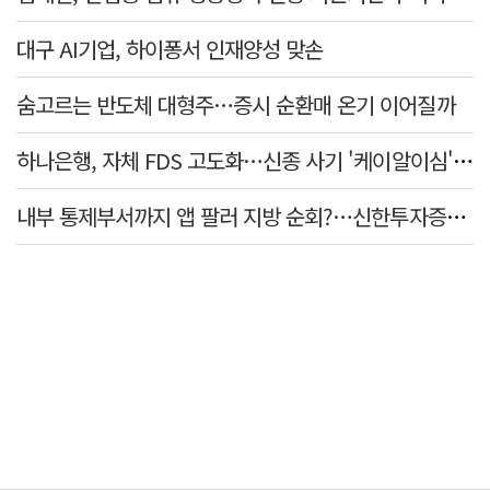
대구 AI기업, 하이퐁서 인재양성 맞손
숨고르는 반도체 대형주…증시 순환매 온기 이어질까
하나은행, 자체 FDS 고도화…신종 사기 '케이알이심' 예방
내부 통제부서까지 앱 팔러 지방 순회?…신한투자증권의 도 넘은 '슈퍼SOL' 쥐어짜기