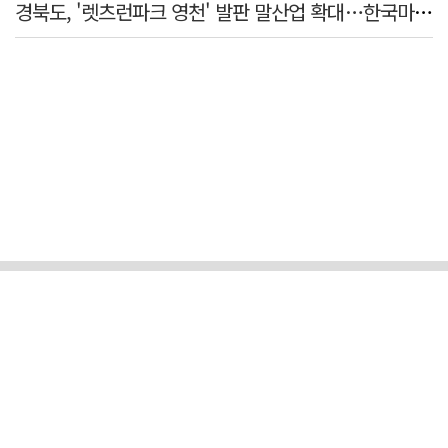
경북도, '렛츠런파크 영천' 발판 말산업 확대…한국마사회 유치도 총력