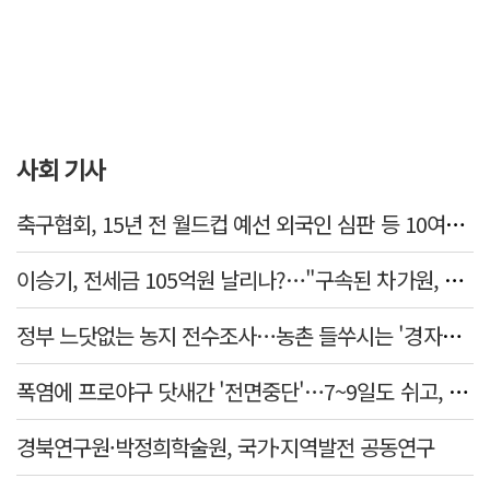
사회 기사
축구협회, 15년 전 월드컵 예선 외국인 심판 등 10여명에 '성 접대'
이승기, 전세금 105억원 날리나?…"구속된 차가원, 형사 범죄 영역"
정부 느닷없는 농지 전수조사…농촌 들쑤시는 '경자유전'의 칼날
폭염에 프로야구 닷새간 '전면중단'…7~9일도 쉬고, 11일 재개
경북연구원·박정희학술원, 국가·지역발전 공동연구