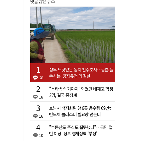
댓글 많은 뉴스
정부 느닷없는 농지 전수조사…농촌 들
쑤시는 '경자유전'의 칼날
28
"스타벅스 가야지" 외쳤던 배재고 학생
2명, 결국 중징계
18
호남서 백지화된 댐 6곳 용수량 69만t…
반도체 클러스터 필요량 넘는다
16
"부동산도 주식도 잘못했다"…국민 절
반 이상, 정부 경제정책 '부정'
10