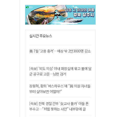
실시간 주요뉴스
美 7월 '고용 충격'…예상 밖 2만3000명 감소
[속보] '외도 의심' 아내 화장실에 묶고 불에 달
군 공구로 고문…남편 검거
장동혁, 황희 '버스하우스'에 "與 의원 자녀들
부터 살아보면 어떨까?"
[속보] 전북 경찰 간부 '女교사 몰카' 아들 폰
부수고…"처벌 못하는 사안" 내부망에 글