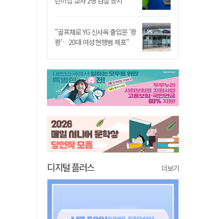
린이집 교사 2명 검찰 송치
"골프채로 YG 신사옥 출입문 '쾅
쾅'…20대 여성 현행범 체포"
디지털 플러스
더보기