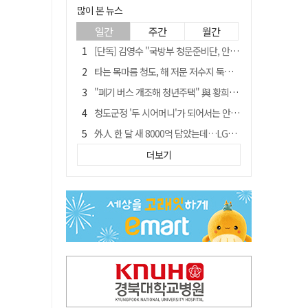
많이 본 뉴스
일간
주간
월간
[단독] 김영수 "국방부 청문준비단, 안규백 탈영 알고있었다"
타는 목마름 청도, 해 저문 저수지 둑에 군수가 서 있었다
"폐기 버스 개조해 청년주택" 與 황희…'딸 학비는 年 4200만원'
청도군정 '두 시어머니'가 되어서는 안된다
外人 한 달 새 8000억 담았는데…LG이노텍 목표주가는 왜 엇갈릴까
임시휴업 들어갔던 홈플러스 영주점, 7일 영업 재개…지하 1층만 운영
더보기
신세계사이먼, 대구 아울렛 토지매매 계약 체결… 사업 본궤도
SK하이닉스, 주당 375원 분기 배당 공시…"3분기 중 주주환원 방안 확정"
이의준 전 경북도 새마을봉사과장, 제28대 울릉군 부군수 취임
"상법개정해도 주주가 '봉'"…하이닉스 솔리다임 상장설에 술렁[개미와글와글]