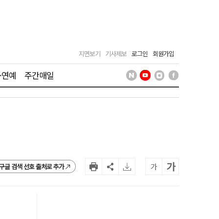
지면보기
기사제보
로그인
회원가입
·연예
주간매일
가
가
구글 검색 선호 출처로 추가