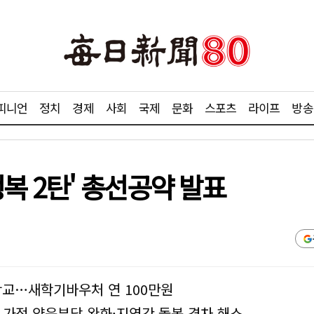
피니언
정치
경제
사회
국제
문화
스포츠
라이프
방송
행복 2탄' 총선공약 발표
학교…새학기바우처 연 100만원
가정 양육부담 완화·지역간 돌봄 격차 해소