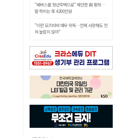
"폐버스를 청년주택으로" 제안한 與 황희…
딸 학비는 年 4200만원
"이란 모즈타바 매우 위독…언제 사망해도 전
혀 놀랍지 않아"