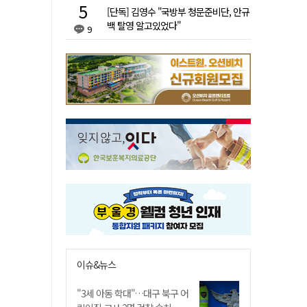
[단독] 김영수 "국방부 청문준비단, 안규
백 탈영 알고있었다"
9
이슈&뉴스
"3세 아동 학대"…대구 북구 어