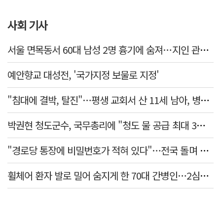
사회 기사
서울 면목동서 60대 남성 2명 흉기에 숨져…지인 관계로 추정
예안향교 대성전, '국가지정 보물로 지정'
"침대에 결박, 탈진"…평생 교회서 산 11세 남아, 병원 이송 끝 숨져
박권현 청도군수, 국무총리에 "청도 물 공급 최대 3만t 늘려달라"
"경로당 통장에 비밀번호가 적혀 있다"…전국 돌며 경로당 13곳 턴 30대 구속
휠체어 환자 발로 밀어 숨지게 한 70대 간병인…2심도 집행유예