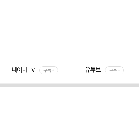
네이버TV
유튜브
구독 +
구독 +