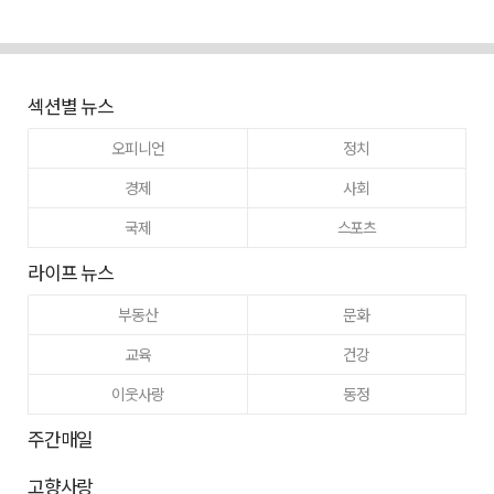
섹션별 뉴스
오피니언
정치
경제
사회
국제
스포츠
라이프 뉴스
부동산
문화
교육
건강
이웃사랑
동정
주간매일
고향사랑