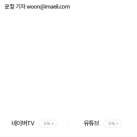
운철 기자 woon@imaeil.com
네이버TV
유튜브
구독 +
구독 +