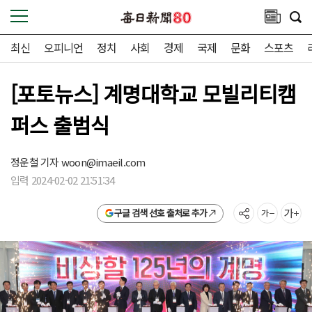
최신
오피니언
정치
사회
경제
국제
문화
스포츠
[포토뉴스] 계명대학교 모빌리티캠
퍼스 출범식
정운철 기자
woon@imaeil.com
입력 2024-02-02 21:51:34
구글 검색 선호 출처로 추가