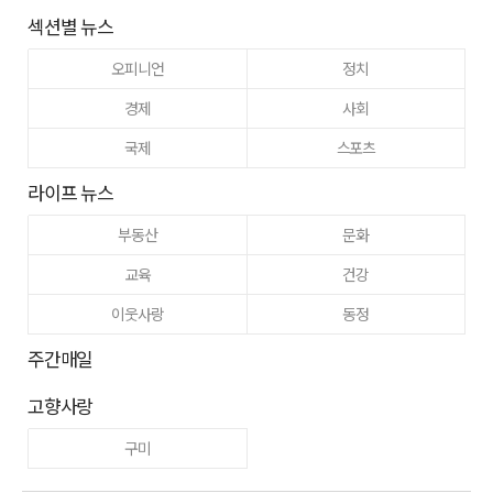
섹션별 뉴스
오피니언
정치
경제
사회
국제
스포츠
라이프 뉴스
부동산
문화
교육
건강
이웃사랑
동정
주간매일
고향사랑
구미