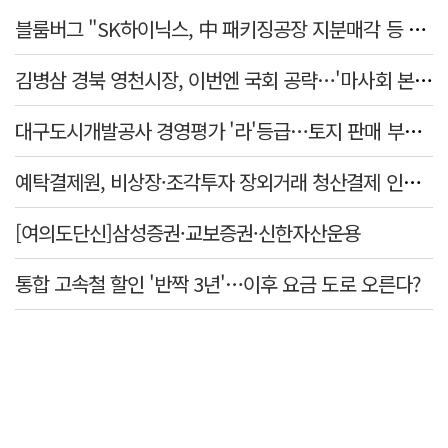
블룸버그 "SK하이닉스, 中 패키징공장 지분매각 등 검토"
김병삼 경북 영천시장, 이번엔 국회 공략…'마사회 본사 이전·광역교통망 확충' 요청
대구도시개발공사 경영평가 '라'등급…토지 판매 부진에 1년 만에 두 단계 '뚝'
예탁결제원, 비상장·조각투자 장외거래 청산결제 인프라 구축 착수…연내 가동
[여의도단신]삼성증권·교보증권·신한자산운용
통합 고속철 할인 '반짝 3년'…이후 요금 도로 오른다?