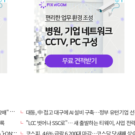
, 왜?
대동, 中 접고 대구에 AI 설비 구축…정부 유턴기업 
기록
"LCC 벗어나 SSC로"… 새 출발하는 티웨이, 사업 전
비대면 출시
코스피, 4.6% 급락 6,200대 마감…코스닥 닷새째 상