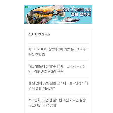
실시간 주요뉴스
케리비안 베이 女탈의실에 가발 쓴 남자가?…
경찰 추적 중
"호남반도체 방해 말라"며 미군기지 무단침
입…대진연 회원 3명 '구속'
한 달 만에 39% 날린 코스피…골드만삭스 "1
년 뒤 2배" 예상, 왜?
축구협회, 15년 전 월드컵 예선 외국인 심판
등 10여명에 '성 접대'