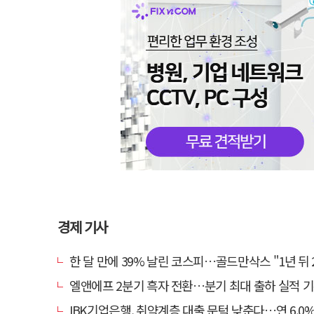
경제 기사
한 달 만에 39% 날린 코스피…골드만삭스 "1년 뒤 2배" 예상
엘앤에프 2분기 흑자 전환…분기 최대 출하 실적 
IBK기업은행, 취약계층 대출 문턱 낮춘다…연 6.0% 'i-ONE 햇살론 특례보증' 