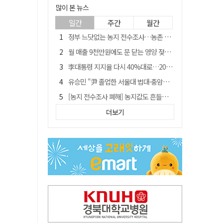
많이 본 뉴스
일간
주간
월간
정부 느닷없는 농지 전수조사…농촌 들쑤시는 '경자유전'의 칼날
월 매출 9천만원에도 문 닫는 영양 젖소농장… "일할 사람이 없어"
李대통령 지지율 다시 40%대로…20대는 18.8%p 급락
유승민 "尹 졸업한 서울대 법대·충암고도 없애야"…李 육사 통합 직격
[농지 전수조사 폐해] 농지값도 흔들리나…"도지 막히면 헐값 매물 나올 수도"
지역활성화 펀드 9호…포항 AI 데이터센터에 6천억 투입
더보기
국민 51.9% "李 대통령 재판 재개 필요하다"
경북 영천시, 9월부터 11월까지 반값 여행 혜택 제공
아쉬운 태클
'솔리다임 IPO 추진설' SK하이닉스, 주가 9% 급락