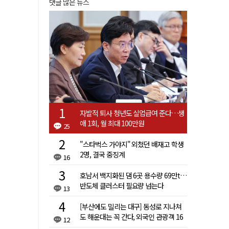
댓글 많은 뉴스
자발적 퇴사 청년도 실업급여 준다…생
애 1회, 월 최대 100만원
25
"스타벅스 가야지" 외쳤던 배재고 학생
2명, 결국 중징계
16
호남서 백지화된 댐 6곳 용수량 69만t…
반도체 클러스터 필요량 넘는다
13
[부산에도 밀리는 대구] 동성로 지나쳐
도 해운대는 꼭 간다, 외국인 관광객 16
12
배 차이