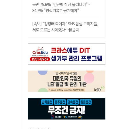
국민 75.6% "안규백 장관 물러나야"…
84.7% "병적기록부 공개해야"
[속보] "정청래 죽이자" SNS 암살 모의자들,
서로 모르는 사이였다…檢송치