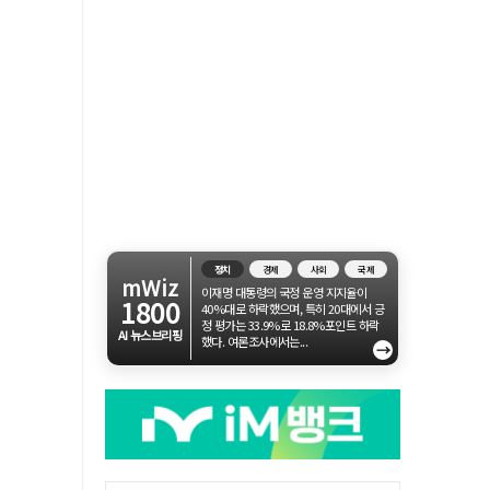
정치
경제
사회
국제
mWiz
이재명 대통령의 국정 운영 지지율이
1800
40%대로 하락했으며, 특히 20대에서 긍
정 평가는 33.9%로 18.8%포인트 하락
AI 뉴스브리핑
했다. 여론조사에서는...
→