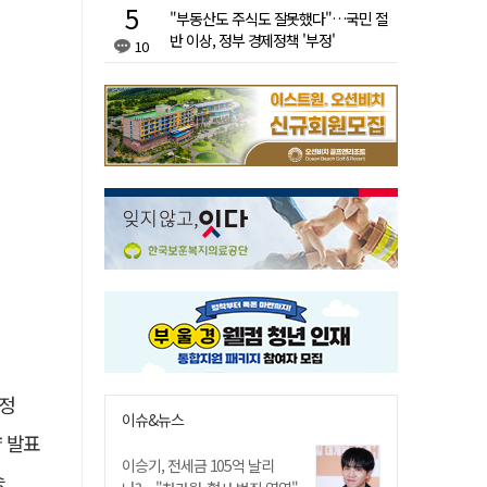
"부동산도 주식도 잘못했다"…국민 절
반 이상, 정부 경제정책 '부정'
10
선정
이슈&뉴스
략 발표
이승기, 전세금 105억 날리
승