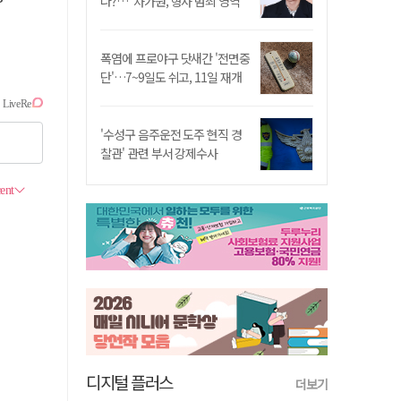
나?…"차가원, 형사 범죄 영역"
폭염에 프로야구 닷새간 '전면중
단'…7~9일도 쉬고, 11일 재개
'수성구 음주운전 도주 현직 경
찰관' 관련 부서 강제수사
디지털 플러스
더보기