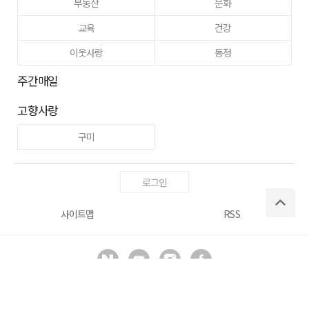
부동산
문화
교육
건강
이웃사랑
동정
주간매일
고향사랑
구미
로그인
사이트맵
RSS
Copyright ⓒ
매일신문사
All right reserved