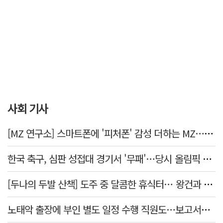
사회 기사
[MZ 연구소] 스마트폰에 '피처폰' 감성 더하는 MZ… 히퍼와 줄이어폰
한국 축구, 심판 성접대 경기서 '무패'…당시 올림픽 감독은 홍명보
[두나의 두발 산책] 도주 중 달콤한 휴식터… 왕건과 지명 산책
노태악 출장에 부인 별도 일정 수행 직원도…보고서엔 '공식일정 참석'