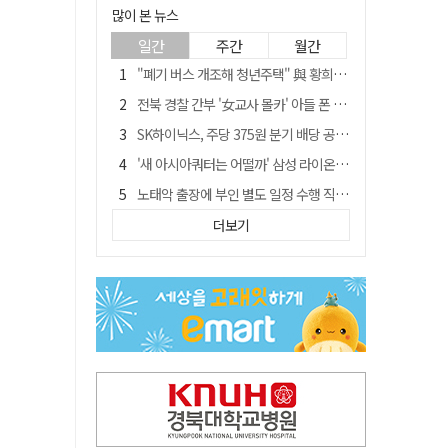
많이 본 뉴스
일간
주간
월간
"폐기 버스 개조해 청년주택" 與 황희…'딸 학비는 年 4200만원'
전북 경찰 간부 '女교사 몰카' 아들 폰 부수고…"처벌 못하는 사안" 내부망에 글
SK하이닉스, 주당 375원 분기 배당 공시…"3분기 중 주주환원 방안 확정"
'새 아시아쿼터는 어떨까' 삼성 라이온즈, 새 얼굴 투수 미야모리 영입
노태악 출장에 부인 별도 일정 수행 직원도…보고서엔 '공식일정 참석'
'외도 의심' 아내 화장실에 묶고 불에 달군 공구로 고문…남편 검거
더보기
박권현 청도군수, '햇빛 연금 사업' 공약 시동걸어
통합 고속철 할인 '반짝 3년'…이후 요금 도로 오른다?
한국 축구, 심판 성접대 경기서 '무패'…당시 올림픽 감독은 홍명보 [영상]
경찰, 9월 초부터 상피제 전격 실시…가족 사건 수사 못해