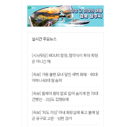
실시간 주요뉴스
[시사뒷담] MOU의 함정, 협약식이 투자 확정
은 아니긴 해
[속보] 거동 불편 모녀 덮친 새벽 화재…90대
어머니·60대 딸 숨져
[속보] 휠체어 환자 발로 밀어 숨지게 한 70대
간병인…2심도 집행유예
[속보] '외도 의심' 아내 화장실에 묶고 불에 달
군 공구로 고문…남편 검거