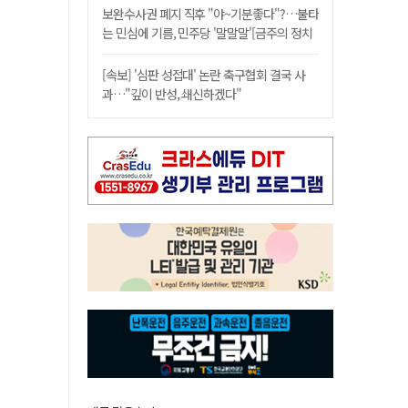
보완수사권 폐지 직후 "야~기분좋다"?…불타
는 민심에 기름, 민주당 '말말말'[금주의 정치
舌전]
[속보] '심판 성접대' 논란 축구협회 결국 사
과…"깊이 반성, 쇄신하겠다"