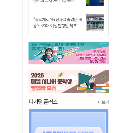
린이집 교사 2명 검찰 송치
"골프채로 YG 신사옥 출입문 '쾅
쾅'…20대 여성 현행범 체포"
디지털 플러스
더보기