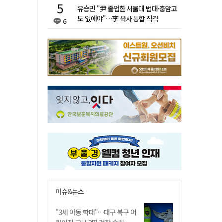
유승민 "尹 졸업한 서울대 법대·충암고
도 없애야"…李 육사 통합 직격
6
이슈&뉴스
"3세 아동 학대"…대구 북구 어