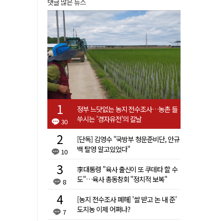
댓글 많은 뉴스
정부 느닷없는 농지 전수조사…농촌 들
쑤시는 '경자유전'의 칼날
30
[단독] 김영수 "국방부 청문준비단, 안규
백 탈영 알고있었다"
10
李대통령 "육사 출신이 또 쿠데타 할 수
도"…육사 총동창회 "정치적 보복"
8
[농지 전수조사 폐해] '쌀 받고 논 내 준'
도지농 이제 어쩌나?
7