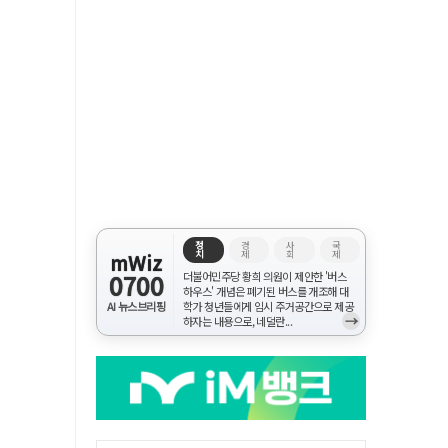
정
경
사
국
치
제
회
제
mWiz
0700
더불어민주당 황희 의원이 제안한 '버스
하우스' 개념은 폐기된 버스를 개조해 대
AI 뉴스브리핑
학가 청년들에게 임시 주거공간으로 제공
→
하자는 내용으로, 네덜란...