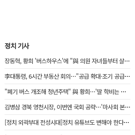
정치 기사
장동혁, 황희 '버스하우스'에 "與 의원 자녀들부터 살아보면 어떨까?"
李대통령, 6시간 부동산 회의…"공급 확대·조기 공급 과감히 실천"
"폐기 버스 개조해 청년주택" 與 황희…'딸 학비는 年 4200만원'
김병삼 경북 영천시장, 이번엔 국회 공략…'마사회 본사 이전·광역교통망 확충' 요청
[정치 외곽부대 전성시대]정치 유튜브도 변해야 한다 "화합과 존중"