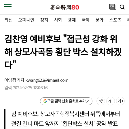
최신
오피니언
정치
사회
경제
국제
문화
스포츠
김찬영 예비후보 "접근성 강화 위
해 상모사곡동 횡단 박스 설치하겠
다"
이영광 기자
kwang623@imaeil.com
입력 2024-02-25 18:06:16
구글 검색 선호 출처로 추가
김 예비후보, 상모사곡행정복지센터 뒤쪽에서부터
철길 건너 마트 앞까지 '횡단박스 설치' 공약 발표