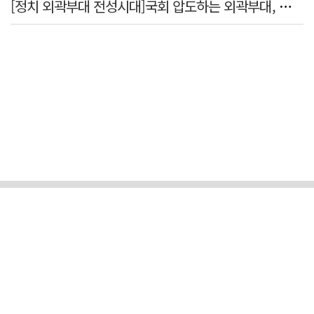
[정치 외곽부대 전성시대]국회 압도하는 외곽부대, 목소리 왜 커지나?