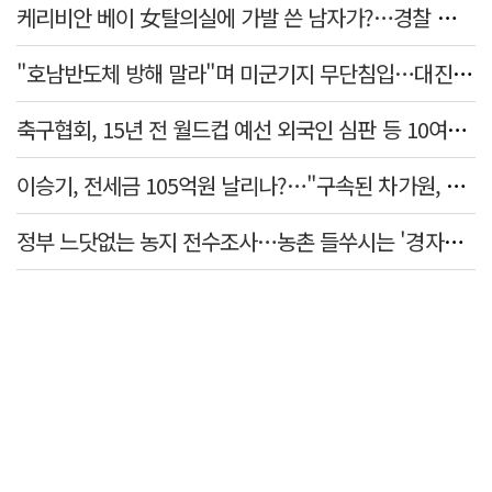
케리비안 베이 女탈의실에 가발 쓴 남자가?…경찰 추적 중
"호남반도체 방해 말라"며 미군기지 무단침입…대진연 회원 3명 '구속'
축구협회, 15년 전 월드컵 예선 외국인 심판 등 10여명에 '성 접대'
이승기, 전세금 105억원 날리나?…"구속된 차가원, 형사 범죄 영역"
정부 느닷없는 농지 전수조사…농촌 들쑤시는 '경자유전'의 칼날