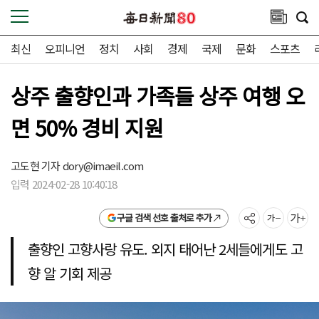
최신
오피니언
정치
사회
경제
국제
문화
스포츠
상주 출향인과 가족들 상주 여행 오
면 50% 경비 지원
고도현 기자
dory@imaeil.com
입력 2024-02-28 10:40:18
구글 검색 선호 출처로 추가
출향인 고향사랑 유도. 외지 태어난 2세들에게도 고
향 알 기회 제공