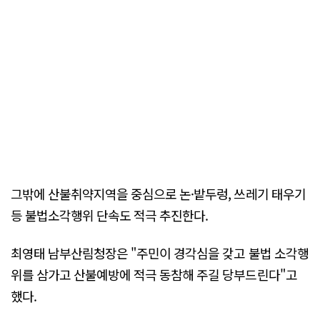
그밖에 산불취약지역을 중심으로 논·밭두렁, 쓰레기 태우기
등 불법소각행위 단속도 적극 추진한다.
최영태 남부산림청장은 "주민이 경각심을 갖고 불법 소각행
위를 삼가고 산불예방에 적극 동참해 주길 당부드린다"고
했다.