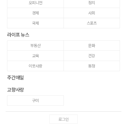
오피니언
정치
경제
사회
국제
스포츠
라이프 뉴스
부동산
문화
교육
건강
이웃사랑
동정
주간매일
고향사랑
구미
로그인