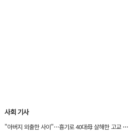
사회 기사
"아버지 외출한 사이"…흉기로 40대母 살해한 고교 자퇴생, 구속 기로에