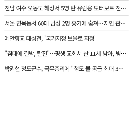
전남 여수 오동도 해상서 5명 탄 유람용 모터보트 전복…2명 숨져
서울 면목동서 60대 남성 2명 흉기에 숨져…지인 관계로 추정
예안향교 대성전, '국가지정 보물로 지정'
"침대에 결박, 탈진"…평생 교회서 산 11세 남아, 병원 이송 끝 숨져
박권현 청도군수, 국무총리에 "청도 물 공급 최대 3만t 늘려달라"