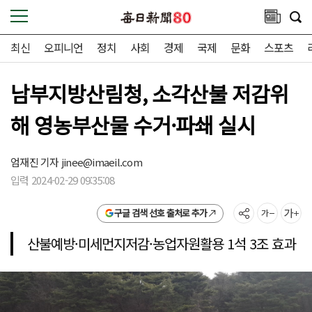
최신
오피니언
정치
사회
경제
국제
문화
스포츠
남부지방산림청, 소각산불 저감위
해 영농부산물 수거·파쇄 실시
엄재진 기자
jinee@imaeil.com
입력 2024-02-29 09:35:08
구글 검색 선호 출처로 추가
산불예방·미세먼지저감·농업자원활용 1석 3조 효과