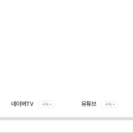
네이버TV
유튜브
구독 +
구독 +