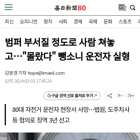
최신
오피니언
정치
사회
경제
국제
문화
스포츠
범퍼 부서질 정도로 사람 쳐놓
고…"몰랐다" 뺑소니 운전자 실형
김영경 기자
hope@imaeil.com
입력 2024-03-03 17:45:24
구글 검색 선호 출처로 추가
80대 자전거 운전자 현장서 사망…법원, 도주치사
등 혐의로 징역 3년 선고