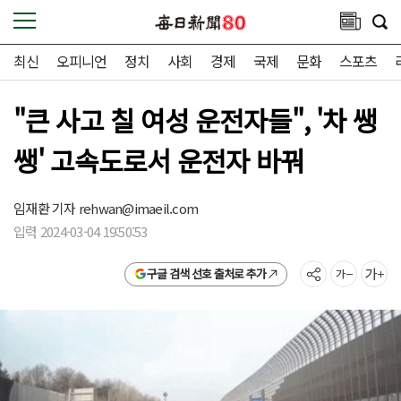
최신
오피니언
정치
사회
경제
국제
문화
스포츠
"큰 사고 칠 여성 운전자들", '차 쌩
쌩' 고속도로서 운전자 바꿔
임재환 기자
rehwan@imaeil.com
입력 2024-03-04 19:50:53
구글 검색 선호 출처로 추가