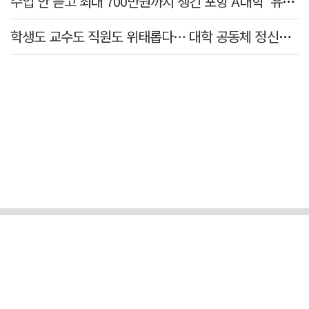
수업 안 듣고 최대 700만원까지 챙긴 포항 A대학 '유령 선수' 등 19명 무더기 송치
학생도 교수도 직원도 위태롭다… 대학 공동체 정신건강 '빨간불'