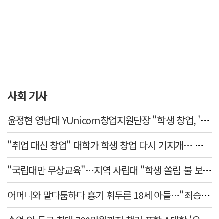
사회 기사
윤정현 영남대 YUnicorn창업지원단장 "학생 창업, '팀 빌딩'이 제일 중요"
"취업 대신 창업" 대학가 학생 창업 다시 기지개… 창업자·기업·매출 동반 성장
"국립대만 무상교육"…지역 사립대 "학생 쏠림 불 보듯"
어머니와 말다툼하다 흉기 휘두른 18세 아들…"죄송하지 않나" 묻자 침묵