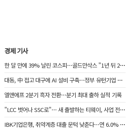
경제 기사
한 달 만에 39% 날린 코스피…골드만삭스 "1년 뒤 2배" 예상, 왜?
대동, 中 접고 대구에 AI 설비 구축…정부 유턴기업 선정
엘앤에프 2분기 흑자 전환…분기 최대 출하 실적 기록
"LCC 벗어나 SSC로"… 새 출발하는 티웨이, 사업 전략 발표
IBK기업은행, 취약계층 대출 문턱 낮춘다…연 6.0% 'i-ONE 햇살론 특례보증' 비대면 출시