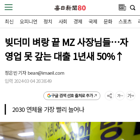
최신
오피니언
정치
사회
경제
국제
문화
스포츠
빚더미 벼랑 끝 MZ 사장님들…자
영업 못 갚는 대출 1년새 50%↑
정은빈 기자
bean@imaeil.com
입력 2024-03-04 20:38:49
구글 검색 선호 출처로 추가
2030 연체율 가장 빨리 늘어나