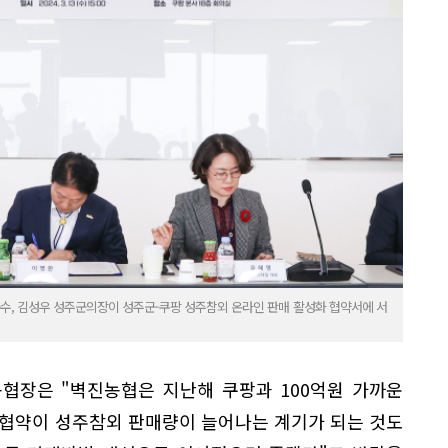
군수, 김성우 성주군의장이 성주군-쿠팡 성주참외 온라인 판매 활성화 협약서에 서
협장은 "벽진농협은 지난해 쿠팡과 100억원 가까운
 협약이 성주참외 판매량이 늘어나는 계기가 되는 것도