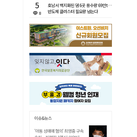
호남서 백지화된 댐 6곳 용수량 69만t…
반도체 클러스터 필요량 넘는다
8
이슈&뉴스
'아동 성매매 혐의' 최영중 구속