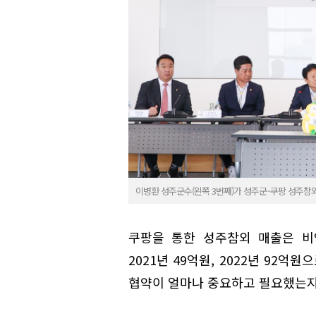
이병환 성주군수(왼쪽 3번째)가 성주군-쿠팡 성주참외
쿠팡을 통한 성주참외 매출은 비약
2021년 49억원, 2022년 92
협약이 얼마나 중요하고 필요했는지