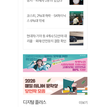
송치…피해자 1명 더 있었다
코스피, 2%대 하락…SK하이닉
스 6%대 약세
현대차·기아 등 4개사 51만여 대
리콜…화재·안전장치 결함 확인
디지털 플러스
더보기