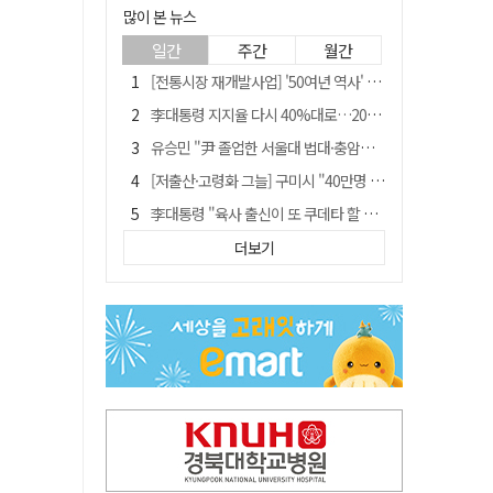
많이 본 뉴스
일간
주간
월간
[전통시장 재개발사업] '50여년 역사' 수성시장 자리에 25층 주상복합 들어선다
李대통령 지지율 다시 40%대로…20대는 18.8%p 급락
유승민 "尹 졸업한 서울대 법대·충암고도 없애야"…李 육사 통합 직격
[저출산·고령화 그늘] 구미시 "40만명 사수" 고령군 "3만명대 회복"
李대통령 "육사 출신이 또 쿠데타 할 수도"…육사 총동창회 "정치적 보복"
포항에 6천억원 규모 AI 데이터센터 들어선다
더보기
"김용민, 흑백논리로 세상 보는 듯" 검찰 내부서 지탄
[인사]경상북도
경찰, 홍명보 선임 의혹 수사…대한축구협회 전격 압수수색
국민 51.9% "李 대통령 재판 재개 필요하다"