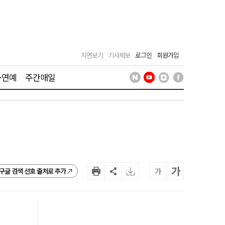
지면보기
기사제보
로그인
회원가입
·연예
주간매일
가
가
구글 검색 선호 출처로 추가