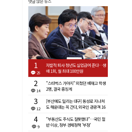
댓글 많은 뉴스
자발적 퇴사 청년도 실업급여 준다…생
애 1회, 월 최대 100만원
25
"스타벅스 가야지" 외쳤던 배재고 학생
2명, 결국 중징계
14
[부산에도 밀리는 대구] 동성로 지나쳐
도 해운대는 꼭 간다, 외국인 관광객 16
12
배 차이
"부동산도 주식도 잘못했다"…국민 절
반 이상, 정부 경제정책 '부정'
9