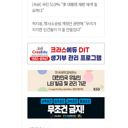
[속보] 국민 51.9% "李 대통령 재판 재개 필
요하다"
허지웅, 형사소송법 개정안 관련해 "우리가
지지한 인간들이 이 꼴 만들었다"