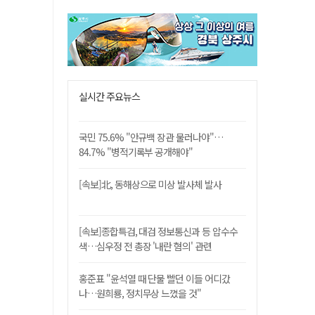
실시간 주요뉴스
국민 75.6% "안규백 장관 물러나야"…
84.7% "병적기록부 공개해야"
[속보]北, 동해상으로 미상 발사체 발사
[속보]종합특검, 대검 정보통신과 등 압수수
색…심우정 전 총장 '내란 혐의' 관련
홍준표 "윤석열 때 단물 빨던 이들 어디갔
나…원희룡, 정치무상 느꼈을 것"