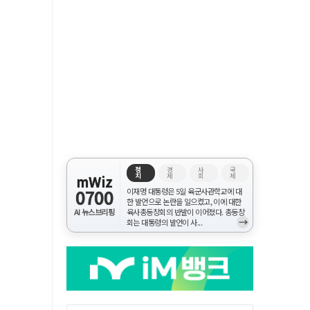
정
경
사
국
치
제
회
제
mWiz
0700
이재명 대통령은 5일 육군사관학교에 대
한 발언으로 논란을 일으켰고, 이에 대한
AI 뉴스브리핑
육사총동창회의 반발이 이어졌다. 총동창
→
회는 대통령의 발언이 사...