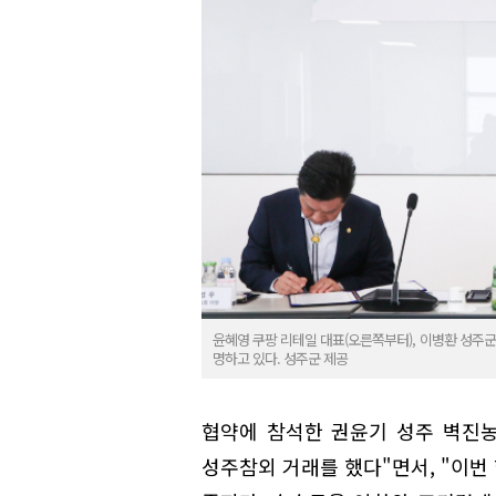
윤혜영 쿠팡 리테일 대표(오른쪽부터), 이병환 성주
명하고 있다. 성주군 제공
협약에 참석한 권윤기 성주 벽진농
성주참외 거래를 했다"면서, "이번