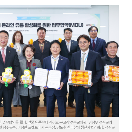
 업무협약을 했다. 앞줄 왼쪽부터 김경호·구교강 성주군의원, 김성우 성주군의
이병환 성주군수, 이성한 로켓프레시 본부장, 강도수 한국참외생산자협의회장. 성주군