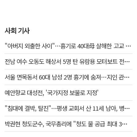
사회 기사
"아버지 외출한 사이"…흉기로 40대母 살해한 고교 자퇴생, 구속 기로에
전남 여수 오동도 해상서 5명 탄 유람용 모터보트 전복…2명 숨져
서울 면목동서 60대 남성 2명 흉기에 숨져…지인 관계로 추정
예안향교 대성전, '국가지정 보물로 지정'
"침대에 결박, 탈진"…평생 교회서 산 11세 남아, 병원 이송 끝 숨져
박권현 청도군수, 국무총리에 "청도 물 공급 최대 3만t 늘려달라"