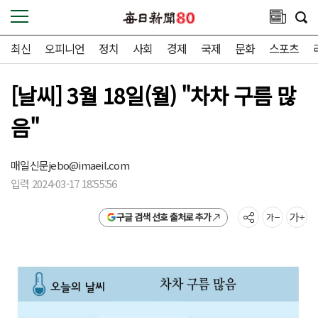
최신
오피니언
정치
사회
경제
국제
문화
스포츠
[날씨] 3월 18일(월) "차차 구름 많
음"
매일신문
jebo@imaeil.com
입력 2024-03-17 18:55:56
구글 검색 선호 출처로 추가