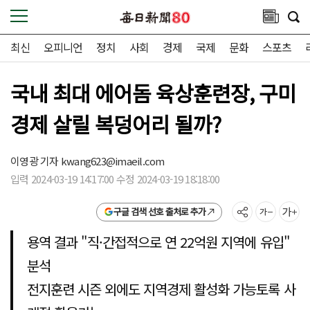
최신
오피니언
정치
사회
경제
국제
문화
스포츠
국내 최대 에어돔 육상훈련장, 구미
경제 살릴 복덩어리 될까?
이영광 기자
kwang623@imaeil.com
입력 2024-03-19 14:17:00 수정 2024-03-19 18:18:00
구글 검색 선호 출처로 추가
용역 결과 "직·간접적으로 연 22억원 지역에 유입"
분석
전지훈련 시즌 외에도 지역경제 활성화 가능토록 사