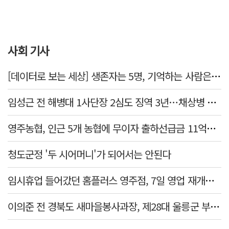
사회 기사
[데이터로 보는 세상] 생존자는 5명, 기억하는 사람은 늘었다
임성근 전 해병대 1사단장 2심도 징역 3년…채상병 순직 책임 유죄
영주농협, 인근 5개 농협에 무이자 출하선급금 11억원 지원…상생 유통망 강화
청도군정 '두 시어머니'가 되어서는 안된다
임시휴업 들어갔던 홈플러스 영주점, 7일 영업 재개…지하 1층만 운영
이의준 전 경북도 새마을봉사과장, 제28대 울릉군 부군수 취임