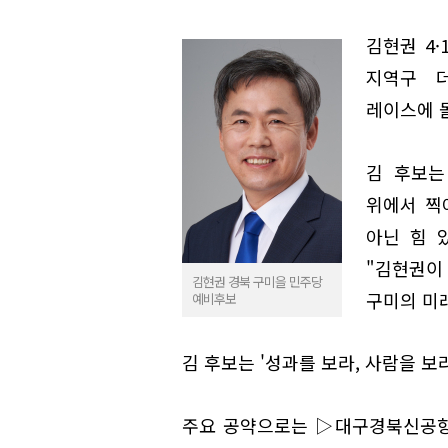
김현권 4·
지역구 
레이스에 
김 후보는
위에서 찍
아닌 힘 
"김현권이
김현권 경북 구미을 민주당
구미의 미
예비후보
김 후보는 '성과를 보라, 사람을 보
주요 공약으로는 ▷대구경북신공항 