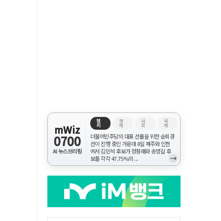
정
경
사
국
치
제
회
제
mWiz
0700
더불어민주당의 대표 선출을 위한 순회경
선이 진행 중인 가운데 8일 제주와 인천
AI 뉴스브리핑
에서 김민석 후보가 정청래와 송영길 후
→
보를 각각 47.75%의 ...