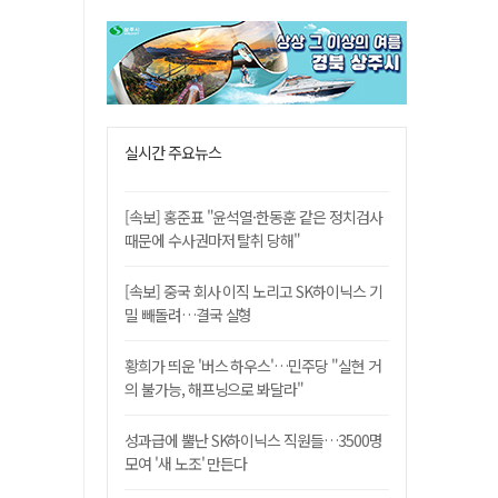
실시간 주요뉴스
[속보] 홍준표 "윤석열·한동훈 같은 정치검사
때문에 수사권마저 탈취 당해"
[속보] 중국 회사 이직 노리고 SK하이닉스 기
밀 빼돌려…결국 실형
황희가 띄운 '버스 하우스'…민주당 "실현 거
의 불가능, 해프닝으로 봐달라"
성과급에 뿔난 SK하이닉스 직원들…3500명
모여 '새 노조' 만든다