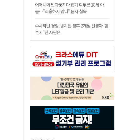
어머니와 말다툼하다 흉기 휘두른 18세 아
들…"죄송하지 않나" 묻자 침묵
수사하던 경찰, 방치된 생후 2개월 신생아 '할
부지' 된 사연은