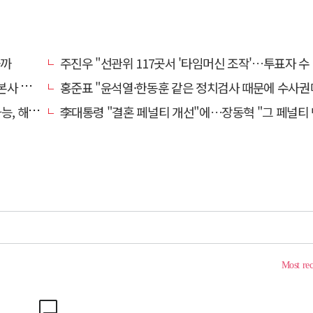
올까
주진우 "선관위 117곳서 '타임머신 조작'…투표자 수 미리 입
' 요청
홍준표 "윤석열·한동훈 같은 정치검사 때문에 수사권마저 탈취 
 봐달라"
李대통령 "결혼 페널티 개선"에…장동혁 "그 페널티 만든 게 이 정