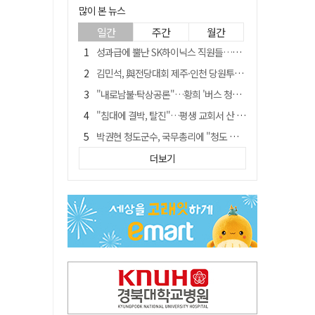
많이 본 뉴스
일간
주간
월간
성과급에 뿔난 SK하이닉스 직원들…3500명 모여 '새 노조' 만든다
김민석, 與전당대회 제주·인천 당원투표서 승리…누적 득표는 '초박빙'
"내로남불·탁상공론"…황희 '버스 청년주택' 제안에 與 내부서도 쓴소리
"침대에 결박, 탈진"…평생 교회서 산 11세 남아, 병원 이송 끝 숨져
박권현 청도군수, 국무총리에 "청도 물 공급 최대 3만t 늘려달라"
예안향교 대성전, '국가지정 보물로 지정'
더보기
블룸버그 "SK하이닉스, 中 패키징공장 지분매각 등 검토"
李대통령 "결혼 페널티 개선"에…장동혁 "그 페널티 만든 게 이 정권"
트럼프 만난 손현보 목사…"현재 자유대한민국 여러 면에서 어려움"
"아버지 외출한 사이"…흉기로 40대母 살해한 고교 자퇴생, 구속 기로에