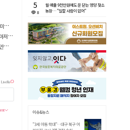
월 매출 9천만원에도 문 닫는 영양 젖소
농장… "일할 사람이 없어"
8
력"
당해"
권"
이슈&뉴스
"3세 아동 학대"…대구 북구 어