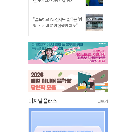
린이집 교사 2명 검찰 송치
"골프채로 YG 신사옥 출입문 '쾅
쾅'…20대 여성 현행범 체포"
디지털 플러스
더보기