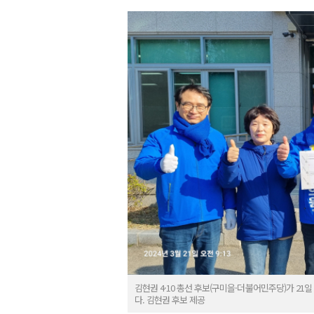
김현권 4·10 총선 후보(구미을·더불어민주당)가 2
다. 김현권 후보 제공