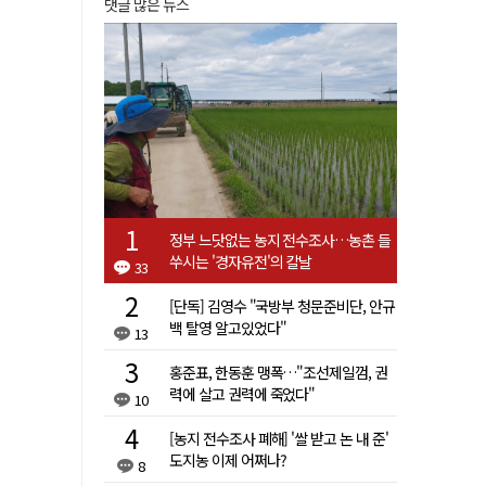
댓글 많은 뉴스
정부 느닷없는 농지 전수조사…농촌 들
쑤시는 '경자유전'의 칼날
33
[단독] 김영수 "국방부 청문준비단, 안규
백 탈영 알고있었다"
13
홍준표, 한동훈 맹폭…"조선제일껌, 권
력에 살고 권력에 죽었다"
10
[농지 전수조사 폐해] '쌀 받고 논 내 준'
도지농 이제 어쩌나?
8