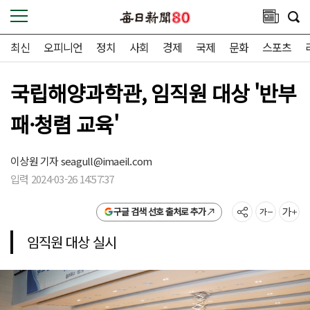
최신
오피니언
정치
사회
경제
국제
문화
스포츠
국립해양과학관, 임직원 대상 '반부
패·청렴 교육'
이상원 기자
seagull@imaeil.com
입력 2024-03-26 14:57:37
구글 검색 선호 출처로 추가
임직원 대상 실시