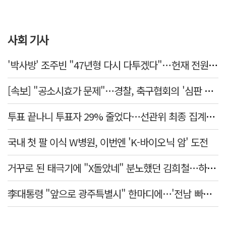
사회 기사
'박사방' 조주빈 "47년형 다시 다투겠다"…헌재 전원일치 기각
[속보] "공소시효가 문제"…경찰, 축구협회의 '심판 성접대' 수사 여부 검토한다
투표 끝나니 투표자 29% 줄었다…선관위 최종 집계서 수백명 '증발'
국내 첫 팔 이식 W병원, 이번엔 'K-바이오닉 암' 도전
거꾸로 된 태극기에 "X돌았네" 분노했던 김희철…하루만에 사과
李대통령 "앞으로 광주특별시" 한마디에…'전남 빠진 약칭' 논란 재점화