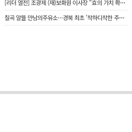
[리더 열전] 조광제 (재)보화원 이사장 "효의 가치 확산 위해 젊은층 참여 이끌어낼 것"
칠곡 알뜰 만남의주유소…경북 최초 '착하디착한 주유소' 선정