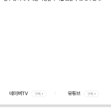
네이버TV
유튜브
구독 +
구독 +