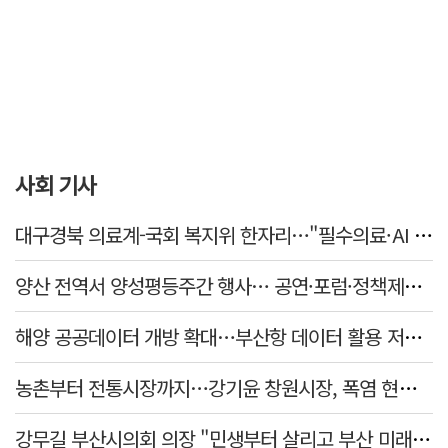
사회 기사
대구경북 의료계-국회 복지위 한자리…"필수의료·AI 바이오 협력 강화"
양산 전역서 양성평등주간 행사… 공연·포럼·정책제안 잇따라
해양 공공데이터 개방 확대…부산항 데이터 활용 저변 넓힌다
농촌부터 전통시장까지…강기윤 창원시장, 폭염 현장 누볐다
강무길 부산시의회 의장 "민생부터 살리고 부산 미래 준비하겠다"