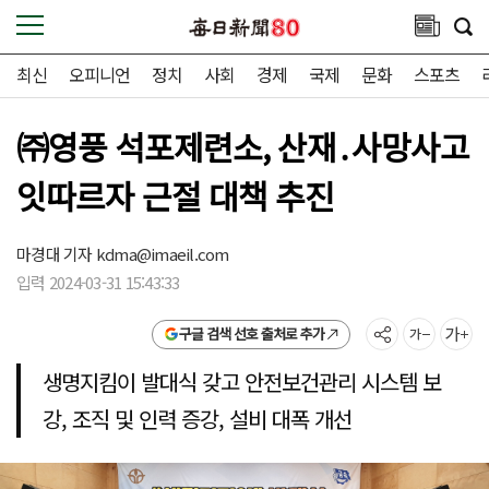
최신
오피니언
정치
사회
경제
국제
문화
스포츠
㈜영풍 석포제련소, 산재․사망사고
잇따르자 근절 대책 추진
마경대 기자
kdma@imaeil.com
입력 2024-03-31 15:43:33
구글 검색 선호 출처로 추가
생명지킴이 발대식 갖고 안전보건관리 시스템 보
강, 조직 및 인력 증강, 설비 대폭 개선