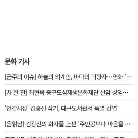
문화 기사
[금주의 이슈] 하늘의 외계인, 바다의 귀향자…영화 '호프'와 '오디세이'
[차 한 잔] 최현묵 중구도심재생문화재단 신임 상임이사 "서문시장·경상감영 등 지역 자원 활용…문화의 일상화"
'인간시장' 김홍신 작가, 대구도서관서 특별 강연
[음읽남] 김광진의 화자들 上편 '주인공보다 마음을 쓴 사람'