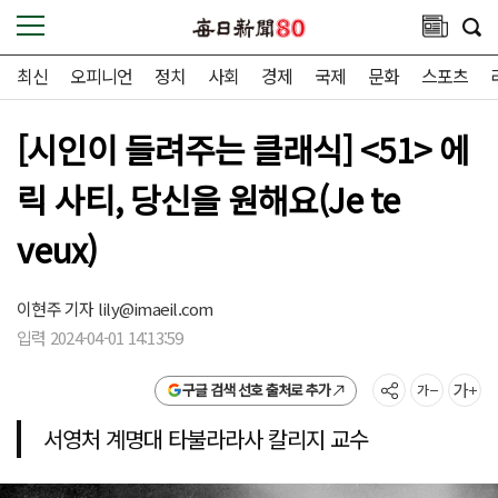
최신
오피니언
정치
사회
경제
국제
문화
스포츠
[시인이 들려주는 클래식] <51> 에
릭 사티, 당신을 원해요(Je te
veux)
이현주 기자
lily@imaeil.com
입력 2024-04-01 14:13:59
구글 검색 선호 출처로 추가
서영처 계명대 타불라라사 칼리지 교수