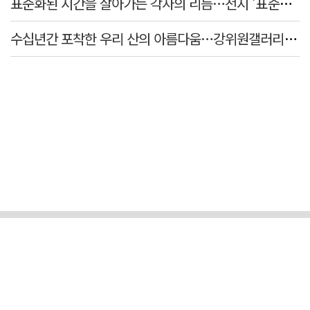
표준화된 시간을 살아가는 각자의 리듬…전시 '표준시차'
수십년간 포착한 우리 산의 아름다움…강위원갤러리 '팔공·지리展' 개최