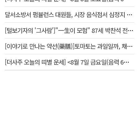
달서소방서 펌뷸런스 대원들, 시장 음식점서 심정지 환자 생명 살려
[털보기자의 '그사람']"一生이 모험" 87세 박찬석 전 경북대 총장
[이야기로 만나는 약선(藥膳)]토마토는 과일일까, 채소일까
[더사주 오늘의 띠별 운세] <8월 7일 금요일(음력 6월25일)>