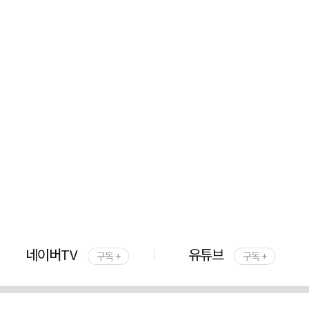
네이버TV
유튜브
구독 +
구독 +