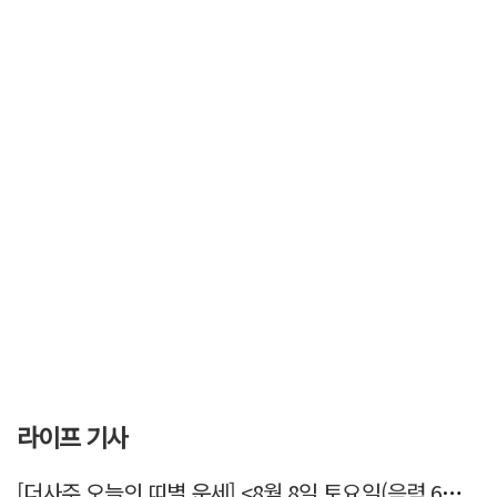
라이프 기사
[더사주 오늘의 띠별 운세] <8월 8일 토요일(음력 6월26일)>