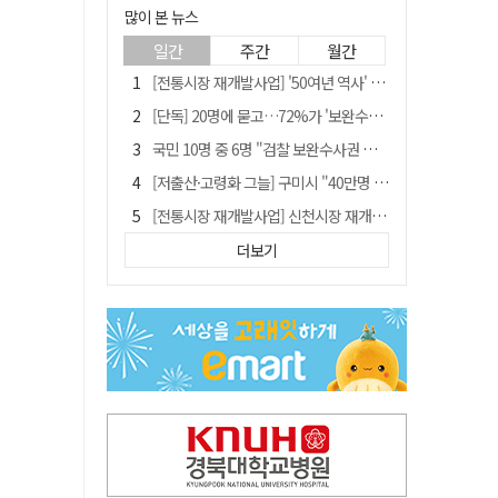
많이 본 뉴스
일간
주간
월간
[전통시장 재개발사업] '50여년 역사' 수성시장 자리에 25층 주상복합 들어선다
[단독] 20명에 묻고…72%가 '보완수사권 폐지'?
국민 10명 중 6명 "검찰 보완수사권 필요"…민주당 지지층도 53.8%
[저출산·고령화 그늘] 구미시 "40만명 사수" 고령군 "3만명대 회복"
[전통시장 재개발사업] 신천시장 재개발, 준공 후에도 소송전
李대통령 지지율 다시 40%대로…20대는 18.8%p 급락
더보기
李대통령 "육사 출신이 또 쿠데타 할 수도"…육사 총동창회 "정치적 보복"
안동-사가에, "50년 우정 넘어 미래 50년 함께 연다"
[인사]경상북도
유승민 "尹 졸업한 서울대 법대·충암고도 없애야"…李 육사 통합 직격