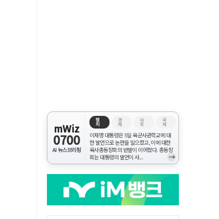
정
경
사
국
치
제
회
제
mWiz
0700
이재명 대통령은 5일 육군사관학교에 대
한 발언으로 논란을 일으켰고, 이에 대한
AI 뉴스브리핑
육사총동창회의 반발이 이어졌다. 총동창
→
회는 대통령의 발언이 사...