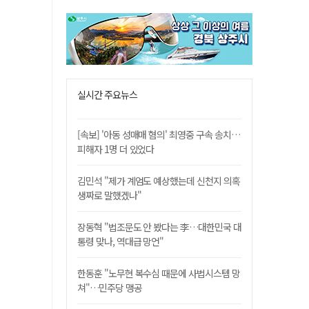
실시간 주요뉴스
[속보] '아동 성매매 혐의' 최영중 구속 송치…
피해자 1명 더 있었다
김민석 "제가 계엄도 예상했는데 신천지 의혹
생짜로 말했겠나"
장동혁 "법조문도 안 봤다는 李…대한민국 대
통령 맞나, 역대급 망언"
한동훈 "노무현 복수심 때문에 사법시스템 망
쳐"…민주당 맹공