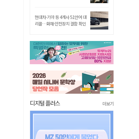
현대차·기아 등 4개사 51만여 대
리콜…화재·안전장치 결함 확인
디지털 플러스
더보기