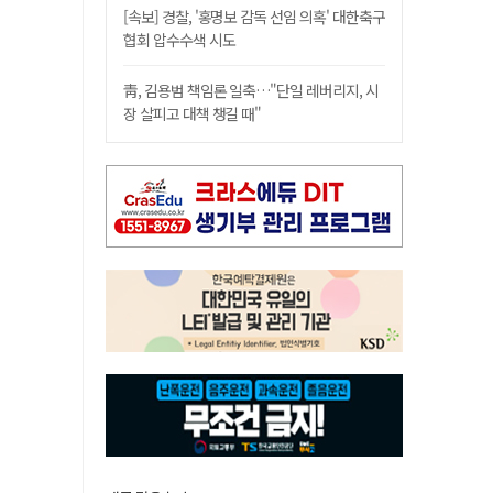
[속보] 경찰, '홍명보 감독 선임 의혹' 대한축구
협회 압수수색 시도
靑, 김용범 책임론 일축…"단일 레버리지, 시
장 살피고 대책 챙길 때"