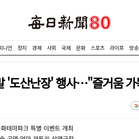
피니언
정치
경제
사회
국제
문화
스포츠
라이프
방송
 '도산난장' 행사…"즐거움 가
문화테마파크 특별 이벤트 개최
술 공연·엄마 까투리 상영극장