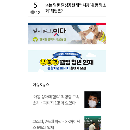
뜨는 명물 달성공원 새벽시장 '관광 명소
화' 해법은?
12
이슈&뉴스
'아동 성매매 혐의' 최영중 구속
송치…피해자 1명 더 있었다
코스피, 2%대 하락…SK하이닉
스 6%대 약세