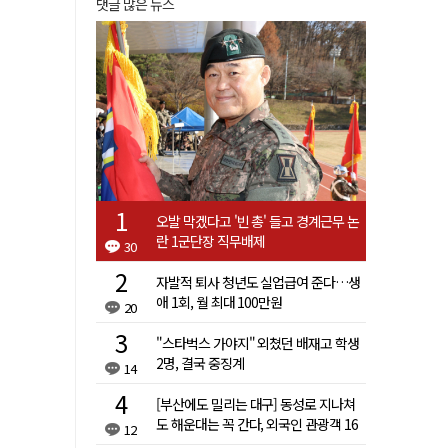
댓글 많은 뉴스
오발 막겠다고 '빈 총' 들고 경계근무 논
란 1군단장 직무배제
30
자발적 퇴사 청년도 실업급여 준다…생
애 1회, 월 최대 100만원
20
"스타벅스 가야지" 외쳤던 배재고 학생
2명, 결국 중징계
14
[부산에도 밀리는 대구] 동성로 지나쳐
도 해운대는 꼭 간다, 외국인 관광객 16
12
배 차이