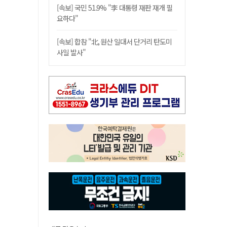
[속보] 국민 51.9% "李 대통령 재판 재개 필
요하다"
[속보] 합참 "北, 원산 일대서 단거리 탄도미
사일 발사"