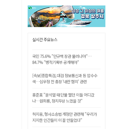
실시간 주요뉴스
국민 75.6% "안규백 장관 물러나야"…
84.7% "병적기록부 공개해야"
[속보]종합특검, 대검 정보통신과 등 압수수
색…심우정 전 총장 '내란 혐의' 관련
홍준표 "윤석열 때 단물 빨던 이들 어디갔
나…원희룡, 정치무상 느꼈을 것"
허지웅, 형사소송법 개정안 관련해 "우리가
지지한 인간들이 이 꼴 만들었다"