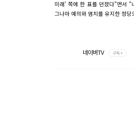
미래' 쪽에 한 표를 던졌다"면서 
그나마 예의와 염치를 유지한 정당
네이버TV
구독 +