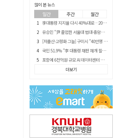
많이 본 뉴스
일간
주간
월간
李대통령 지지율 다시 40%대로…20대는 18.8%p 급락
유승민 "尹 졸업한 서울대 법대·충암고도 없애야"…李 육사 통합 직격
[저출산·고령화 그늘] 구미시 "40만명 사수" 고령군 "3만명대 회복"
국민 51.9% "李 대통령 재판 재개 필요하다"
포항에 6천억원 규모 AI 데이터센터 들어선다
李대통령 "육사 출신이 또 쿠데타 할 수도"…육사 총동창회 "정치적 보복"
더보기
경찰, 홍명보 선임 의혹 수사…대한축구협회 전격 압수수색
경북 영천시, 9월부터 11월까지 반값 여행 혜택 제공
"김용민, 흑백논리로 세상 보는 듯" 검찰 내부서 지탄
월 매출 9천만원에도 문 닫는 영양 젖소농장… "일할 사람이 없어"