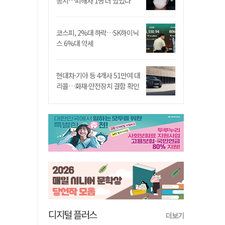
송치…피해자 1명 더 있었다
코스피, 2%대 하락…SK하이닉
스 6%대 약세
현대차·기아 등 4개사 51만여 대
리콜…화재·안전장치 결함 확인
디지털 플러스
더보기