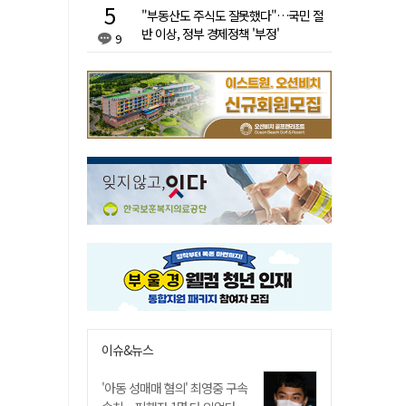
"부동산도 주식도 잘못했다"…국민 절
반 이상, 정부 경제정책 '부정'
9
이슈&뉴스
'아동 성매매 혐의' 최영중 구속