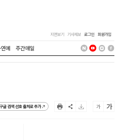
지면보기
기사제보
로그인
회원가입
·연예
주간매일
가
가
구글 검색 선호 출처로 추가