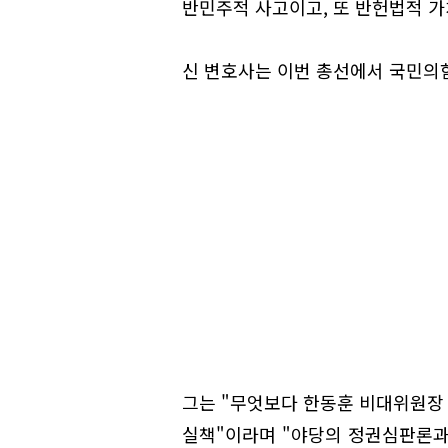
반민주적 사고이고, 또 반헌법적 
신 변호사는 이번 총선에서 국민의
그는 "무엇보다 한동훈 비대위원장 
실책"이라며 "야당의 정권심판론과