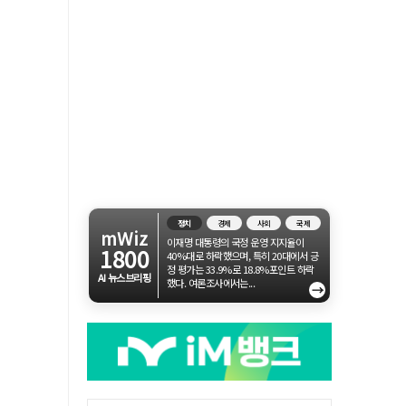
정치
경제
사회
국제
mWiz
이재명 대통령의 국정 운영 지지율이
1800
40%대로 하락했으며, 특히 20대에서 긍
정 평가는 33.9%로 18.8%포인트 하락
AI 뉴스브리핑
했다. 여론조사에서는...
→