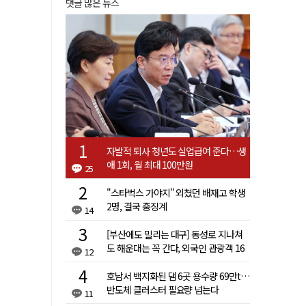
댓글 많은 뉴스
자발적 퇴사 청년도 실업급여 준다…생
애 1회, 월 최대 100만원
25
"스타벅스 가야지" 외쳤던 배재고 학생
2명, 결국 중징계
14
[부산에도 밀리는 대구] 동성로 지나쳐
도 해운대는 꼭 간다, 외국인 관광객 16
12
배 차이
호남서 백지화된 댐 6곳 용수량 69만t…
반도체 클러스터 필요량 넘는다
11