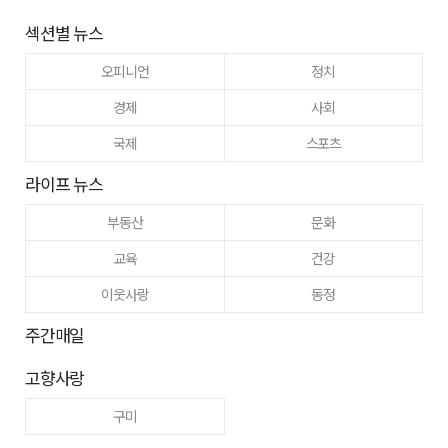
섹션별 뉴스
오피니언
정치
경제
사회
국제
스포츠
라이프 뉴스
부동산
문화
교육
건강
이웃사랑
동정
주간매일
고향사랑
구미