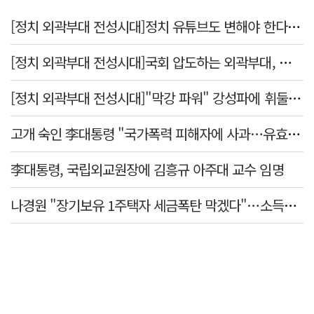
[정치 외곽부대 전성시대]정치 유튜브도 변해야 한다 "화합과 존중"
[정치 외곽부대 전성시대]국회 압도하는 외곽부대, 목소리 왜 커지나?
[정치 외곽부대 전성시대]"막강 파워" 강성파에 휘둘리는 여야 …"이슈 메이킹" 커지는 변방의 북소리
고개 숙인 李대통령 "국가폭력 피해자에 사과…유효기간 없는 책임"
李대통령, 국립외교원장에 김흥규 아주대 교수 임명
나경원 "장기보유 1주택자 세금폭탄 막겠다"…소득세법 개정안 발의