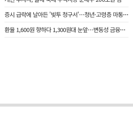
증시 급락에 날아든 '빚투 청구서'…청년·고령층 마통 연체↑
환율 1,600원 향하다 1,300원대 눈앞…변동성 금융위기 후 최고