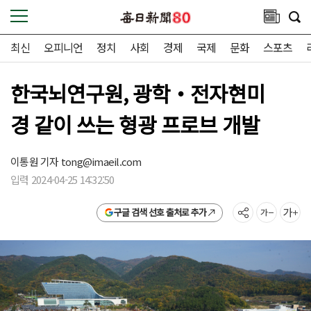
최신
오피니언
정치
사회
경제
국제
문화
스포츠
한국뇌연구원, 광학‧전자현미
경 같이 쓰는 형광 프로브 개발
이통원 기자
tong@imaeil.com
입력 2024-04-25 14:32:50
구글 검색 선호 출처로 추가