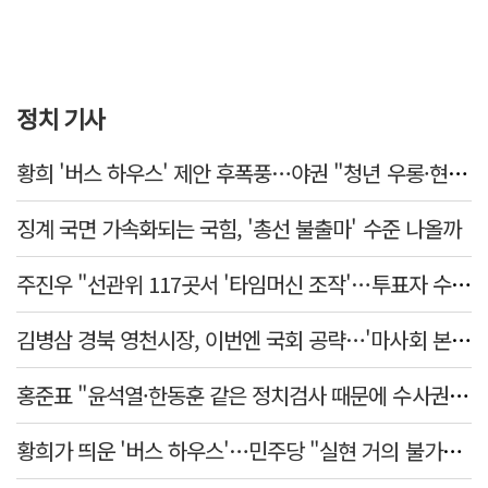
정치 기사
황희 '버스 하우스' 제안 후폭풍…야권 "청년 우롱·현실 괴리" 총공세
징계 국면 가속화되는 국힘, '총선 불출마' 수준 나올까
주진우 "선관위 117곳서 '타임머신 조작'…투표자 수 미리 입력"
김병삼 경북 영천시장, 이번엔 국회 공략…'마사회 본사 이전·광역교통망 확충' 요청
홍준표 "윤석열·한동훈 같은 정치검사 때문에 수사권마저 탈취 당해"
황희가 띄운 '버스 하우스'…민주당 "실현 거의 불가능, 해프닝으로 봐달라"