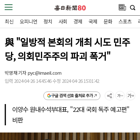
최신
오피니언
정치
사회
경제
국제
문화
스포츠
與 "일방적 본회의 개최 시도 민주
당, 의회민주주의 파괴 폭거"
박영채 기자
pyc@imaeil.com
입력 2024-04-26 14:45:46 수정 2024-04-26 15:01:42
구글 검색 선호 출처로 추가
이양수 원내수석부대표, "22대 국회 독주 예고편"
비판