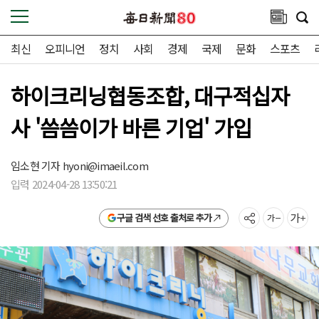
최신
오피니언
정치
사회
경제
국제
문화
스포츠
하이크리닝협동조합, 대구적십자
사 '씀씀이가 바른 기업' 가입
임소현 기자
hyoni@imaeil.com
입력 2024-04-28 13:50:21
구글 검색 선호 출처로 추가