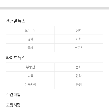
섹션별 뉴스
오피니언
정치
경제
사회
국제
스포츠
라이프 뉴스
부동산
문화
교육
건강
이웃사랑
동정
주간매일
고향사랑