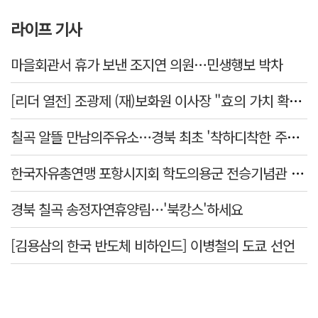
라이프 기사
마을회관서 휴가 보낸 조지연 의원…민생행보 박차
[리더 열전] 조광제 (재)보화원 이사장 "효의 가치 확산 위해 젊은층 참여 이끌어낼 것"
칠곡 알뜰 만남의주유소…경북 최초 '착하디착한 주유소' 선정
한국자유총연맹 포항시지회 학도의용군 전승기념관 방문
경북 칠곡 송정자연휴양림…'북캉스'하세요
[김용삼의 한국 반도체 비하인드] 이병철의 도쿄 선언