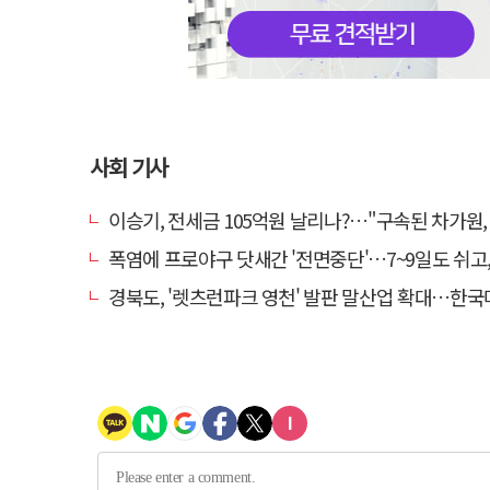
사회 기사
이승기, 전세금 105억원 날리나?…"구속된 차가원, 형사 범죄
폭염에 프로야구 닷새간 '전면중단'…7~9일도 쉬고, 11
경북도, '렛츠런파크 영천' 발판 말산업 확대…한국마사회 유치도