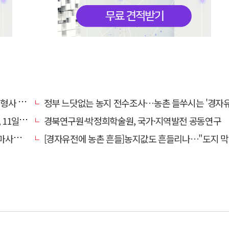
 영역"
정부 느닷없는 농지 전수조사…농촌 들쑤시는 '경자유전'의
일 재개
경북연구원·박정희학술원, 국가·지역발전 공동연구
 총력
[경자유전에 농촌 흔들]농지값도 흔들리나…"도지 막히면 헐값 매물 나올 수