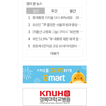
많이 본 뉴스
일간
주간
월간
李대통령 지지율 다시 40%대로…20대는 18.8%p 급락
유승민 "尹 졸업한 서울대 법대·충암고도 없애야"…李 육사 통합 직격
[저출산·고령화 그늘] 구미시 "40만명 사수" 고령군 "3만명대 회복"
국민 51.9% "李 대통령 재판 재개 필요하다"
포항에 6천억원 규모 AI 데이터센터 들어선다
월 매출 9천만원에도 문 닫는 영양 젖소농장… "일할 사람이 없어"
더보기
경북 영천시, 9월부터 11월까지 반값 여행 혜택 제공
경찰, 홍명보 선임 의혹 수사…대한축구협회 전격 압수수색
"김용민, 흑백논리로 세상 보는 듯" 검찰 내부서 지탄
'솔리다임 IPO 추진설' SK하이닉스, 주가 9% 급락