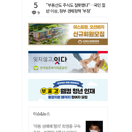
"부동산도 주식도 잘못했다"…국민 절
반 이상, 정부 경제정책 '부정'
9
이슈&뉴스
'아동 성매매 혐의' 최영중 구속