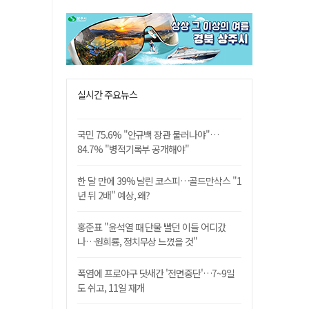
실시간 주요뉴스
국민 75.6% "안규백 장관 물러나야"…
84.7% "병적기록부 공개해야"
한 달 만에 39% 날린 코스피…골드만삭스 "1
년 뒤 2배" 예상, 왜?
홍준표 "윤석열 때 단물 빨던 이들 어디갔
나…원희룡, 정치무상 느꼈을 것"
폭염에 프로야구 닷새간 '전면중단'…7~9일
도 쉬고, 11일 재개