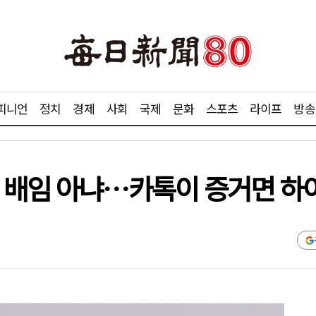
피니언
정치
경제
사회
국제
문화
스포츠
라이프
방송
 배임 아냐…카톡이 증거면 하