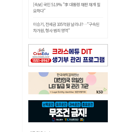
[속보] 국민 51.9% "李 대통령 재판 재개 필
요하다"
이승기, 전세금 105억원 날리나?…"구속된
차가원, 형사 범죄 영역"