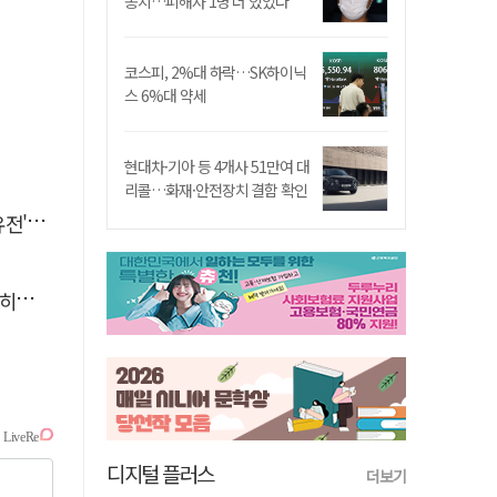
송치…피해자 1명 더 있었다
코스피, 2%대 하락…SK하이닉
스 6%대 약세
현대차·기아 등 4개사 51만여 대
리콜…화재·안전장치 결함 확인
 칼날
도"
디지털 플러스
더보기