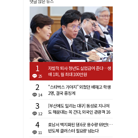
댓글 많은 뉴스
자발적 퇴사 청년도 실업급여 준다…생
애 1회, 월 최대 100만원
25
"스타벅스 가야지" 외쳤던 배재고 학생
2명, 결국 중징계
14
[부산에도 밀리는 대구] 동성로 지나쳐
도 해운대는 꼭 간다, 외국인 관광객 16
12
배 차이
호남서 백지화된 댐 6곳 용수량 69만t…
반도체 클러스터 필요량 넘는다
11