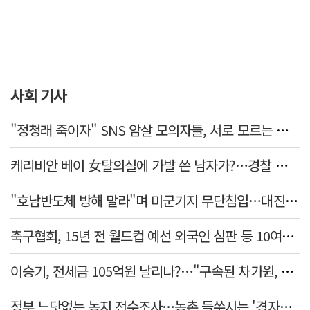
사회 기사
"정청래 죽이자" SNS 암살 모의자들, 서로 모르는 사이였다…檢송치
케리비안 베이 女탈의실에 가발 쓴 남자가?…경찰 추적 중
"호남반도체 방해 말라"며 미군기지 무단침입…대진연 회원 3명 '구속'
축구협회, 15년 전 월드컵 예선 외국인 심판 등 10여명에 '성 접대'
이승기, 전세금 105억원 날리나?…"구속된 차가원, 형사 범죄 영역"
정부 느닷없는 농지 전수조사…농촌 들쑤시는 '경자유전'의 칼날