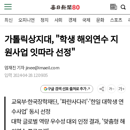
최신
오피니언
정치
사회
경제
국제
문화
스포츠
가톨릭상지대, "학생 해외연수 지
원사업 잇따라 선정"
엄재진 기자
jinee@imaeil.com
입력 2024-04-28 12:09:05
구글 검색 선호 출처로 추가
교육부·한국장학재딘, '파란사다리'·'한일 대학생 연
수사업' 동시 선정
대학 글로벌 역량 우수성 대외 인정 결과, '맞춤형 해