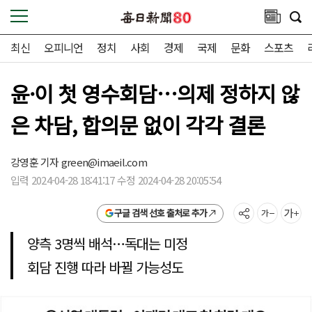
최신
오피니언
정치
사회
경제
국제
문화
스포츠
윤·이 첫 영수회담…의제 정하지 않
은 차담, 합의문 없이 각각 결론
강영훈 기자
green@imaeil.com
입력 2024-04-28 18:41:17 수정 2024-04-28 20:05:54
구글 검색 선호 출처로 추가
양측 3명씩 배석…독대는 미정
회담 진행 따라 바뀔 가능성도