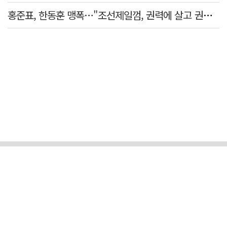
홍준표, 한동훈 맹폭…"조선제일껌, 권력에 살고 권력에 죽었다"