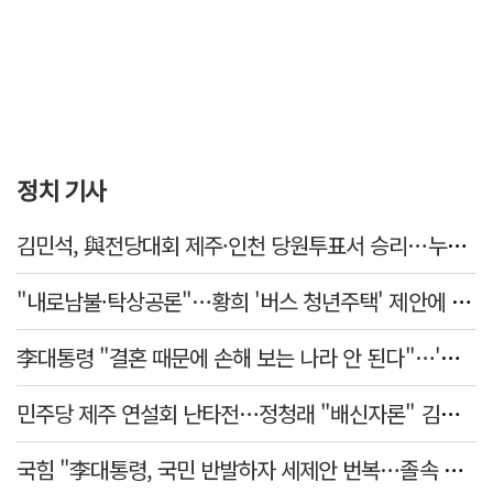
정치 기사
김민석, 與전당대회 제주·인천 당원투표서 승리…누적 득표는 '초박빙'
"내로남불·탁상공론"…황희 '버스 청년주택' 제안에 與 내부서도 쓴소리
李대통령 "결혼 때문에 손해 보는 나라 안 된다"…'결혼 페널티' 22개 손본다
민주당 제주 연설회 난타전…정청래 "배신자론" 김민석 "관리 무능"
국힘 "李대통령, 국민 반발하자 세제안 번복…졸속 국정 즉각 중단"