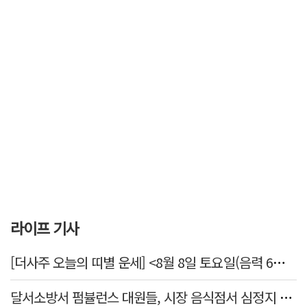
라이프 기사
[더사주 오늘의 띠별 운세] <8월 8일 토요일(음력 6월26일)>
달서소방서 펌뷸런스 대원들, 시장 음식점서 심정지 환자 생명 살려