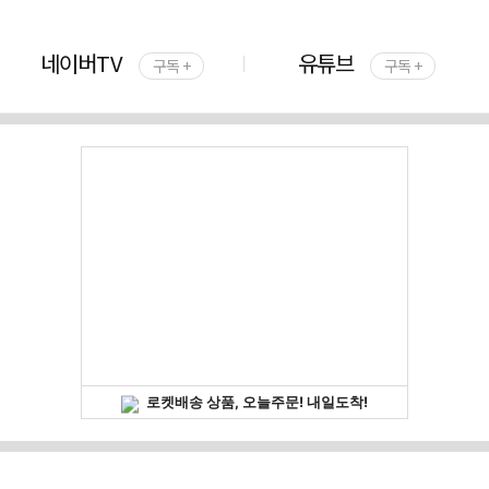
네이버TV
유튜브
구독 +
구독 +