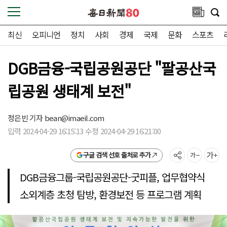
최신
오피니언
정치
사회
경제
국제
문화
스포츠
DGB금융-국립공원공단 "팔공산국
립공원 생태계 보전"
정은빈 기자
bean@imaeil.com
입력 2024-04-29 16:15:13 수정 2024-04-29 16:21:00
구글 검색 선호 출처로 추가
DGB금융그룹-국립공원공단-굿피플, 업무협약식
소외계층 초청 탐방, 환경보전 등 프로그램 계획