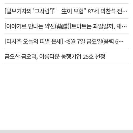
[털보기자의 '그사람']"一生이 모험" 87세 박찬석 전 경북대 총장
[이야기로 만나는 약선(藥膳)]토마토는 과일일까, 채소일까
[더사주 오늘의 띠별 운세] <8월 7일 금요일(음력 6월25일)>
금오산 금오리, 아름다운 동행기업 25호 선정