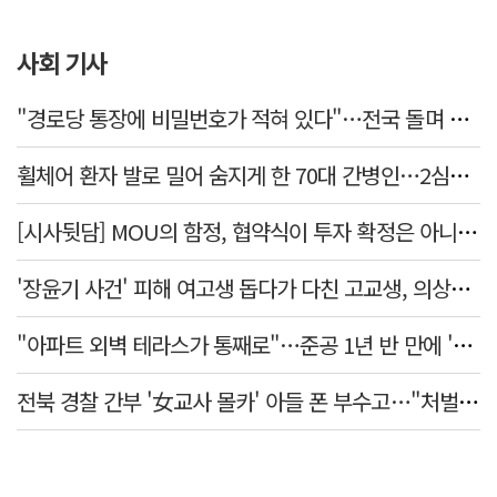
사회 기사
"경로당 통장에 비밀번호가 적혀 있다"…전국 돌며 경로당 13곳 턴 30대 구속
휠체어 환자 발로 밀어 숨지게 한 70대 간병인…2심도 집행유예
[시사뒷담] MOU의 함정, 협약식이 투자 확정은 아니긴 해
'장윤기 사건' 피해 여고생 돕다가 다친 고교생, 의상자 인정
"아파트 외벽 테라스가 통째로"…준공 1년 반 만에 '아찔 사고'
전북 경찰 간부 '女교사 몰카' 아들 폰 부수고…"처벌 못하는 사안" 내부망에 글