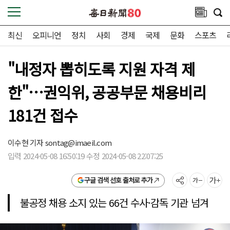
최신
오피니언
정치
사회
경제
국제
문화
스포츠
"내정자 뽑히도록 지원 자격 제
한"…권익위, 공공부문 채용비리
181건 접수
이수현 기자
sontag@imaeil.com
입력 2024-05-08 16:50:19 수정 2024-05-08 22:07:25
구글 검색 선호 출처로 추가
불공정 채용 소지 있는 66건 수사·감독 기관 넘겨