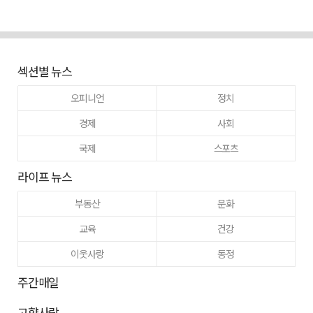
섹션별 뉴스
오피니언
정치
경제
사회
국제
스포츠
라이프 뉴스
부동산
문화
교육
건강
이웃사랑
동정
주간매일
고향사랑