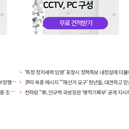
'특정 정치세력 임명' 포항시 정책특보 내정설에 더불어민주당 반
 아냐"
尹의 옥중 메시지 "'재선거 요구' 청년들, 대견하고 믿음
견 모아
천하람 "李, 안규백 국방장관 '병적기록부' 공개 지시