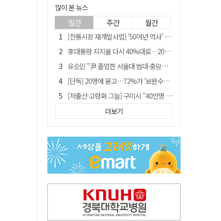
많이 본 뉴스
일간
주간
월간
[전통시장 재개발사업] '50여년 역사' 수성시장 자리에 25층 주상복합 들어선다
李대통령 지지율 다시 40%대로…20대는 18.8%p 급락
유승민 "尹 졸업한 서울대 법대·충암고도 없애야"…李 육사 통합 직격
[단독] 20명에 묻고…72%가 '보완수사권 폐지'?
[저출산·고령화 그늘] 구미시 "40만명 사수" 고령군 "3만명대 회복"
[전통시장 재개발사업] 신천시장 재개발, 준공 후에도 소송전
더보기
李대통령 "육사 출신이 또 쿠데타 할 수도"…육사 총동창회 "정치적 보복"
안동-사가에, "50년 우정 넘어 미래 50년 함께 연다"
[인사]경상북도
"김용민, 흑백논리로 세상 보는 듯" 검찰 내부서 지탄