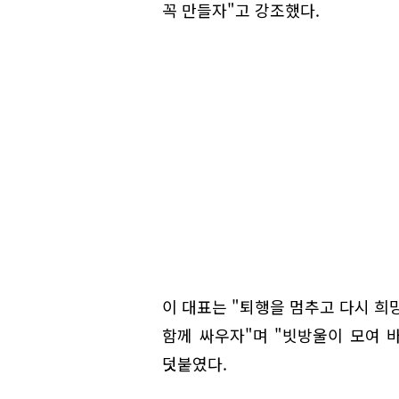
꼭 만들자"고 강조했다.
이 대표는 "퇴행을 멈추고 다시 희
함께 싸우자"며 "빗방울이 모여 
덧붙였다.