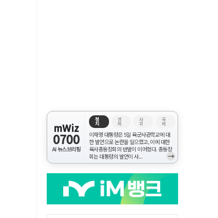
정
경
사
국
치
제
회
제
mWiz
0700
이재명 대통령은 5일 육군사관학교에 대
한 발언으로 논란을 일으켰고, 이에 대한
AI 뉴스브리핑
육사총동창회의 반발이 이어졌다. 총동창
→
회는 대통령의 발언이 사...