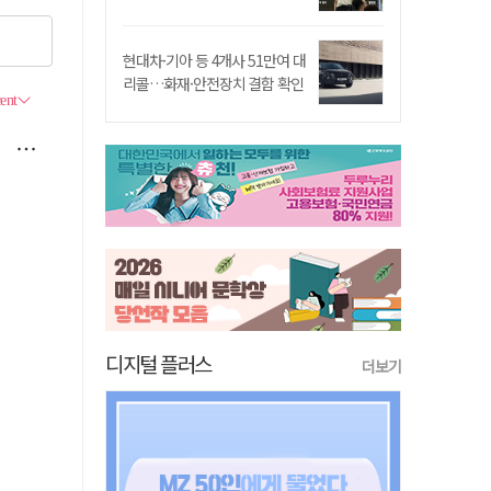
현대차·기아 등 4개사 51만여 대
리콜…화재·안전장치 결함 확인
디지털 플러스
더보기