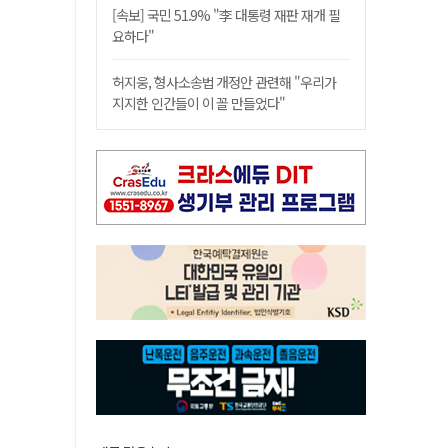
[속보] 국민 51.9% "李 대통령 재판 재개 필
요하다"
허지웅, 형사소송법 개정안 관련해 "우리가
지지한 인간들이 이 꼴 만들었다"