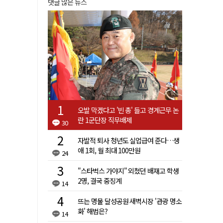
댓글 많은 뉴스
오발 막겠다고 '빈 총' 들고 경계근무 논
란 1군단장 직무배제
30
자발적 퇴사 청년도 실업급여 준다…생
애 1회, 월 최대 100만원
24
"스타벅스 가야지" 외쳤던 배재고 학생
2명, 결국 중징계
14
뜨는 명물 달성공원 새벽시장 '관광 명소
화' 해법은?
14