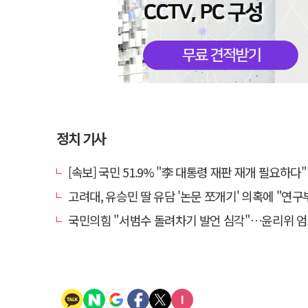
정치 기사
[속보] 국민 51.9% "李 대통령 재판 재개 필요하다"
고려대, 유승민 딸 유담 '논문 쪼개기' 의혹에 "연구부정행위
국민의힘 "서범수 돌려차기 발언 심각"…윤리위 엄중 조치 의