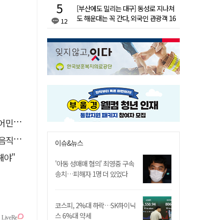
[부산에도 밀리는 대구] 동성로 지나쳐
도 해운대는 꼭 간다, 외국인 관광객 16
12
배 차이
발나서
직해"
이슈&뉴스
해야"
'아동 성매매 혐의' 최영중 구속
송치…피해자 1명 더 있었다
코스피, 2%대 하락…SK하이닉
스 6%대 약세