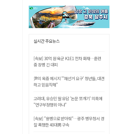
실시간 주요뉴스
[속보] 30억 원 육군 K1E1 전차 화재…훈련
중 장병 긴 대피
尹의 옥중 메시지 "'재선거 요구' 청년들, 대견
하고 믿음직해"
고려대, 유승민 딸 유담 '논문 쪼개기' 의혹에
"연구부정행위 아냐"
[속보] "용병으로 받아줘"…광주 병무청서 경
찰 폭행한 40대男 구속